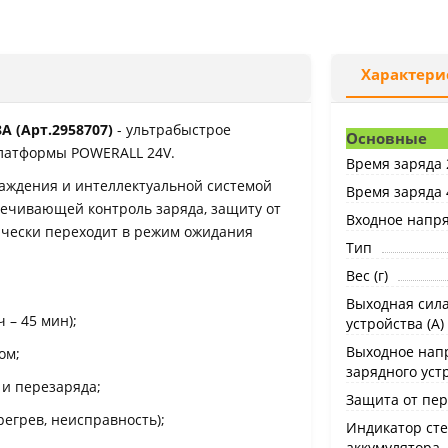
Характери
А (Арт.2958707)
- ультрабыстрое
Основные
платформы POWERALL 24V.
Время заряда 
аждения и интеллектуальной системой
Время заряда 
спечивающей контроль заряда, защиту от
Входное напря
ически переходит в режим ожидания
Тип
Вес (г)
Выходная сила
ч – 45 мин);
устройства (А)
Выходное нап
ом;
зарядного устр
 и перезаряда;
Защита от пер
регрев, неисправность);
Индикатор ст
аккумулятора