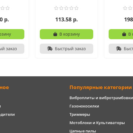
0 р.
113.58 р.
198
рзину
В корзину
В 
ый заказ
Быстрый заказ
Быс
ное
Популярные категории
Виброплиты и вибротрамбовки
и
Газонокосилки
одители
Триммеры
Мотоблоки и Культиваторы
Цепные пилы