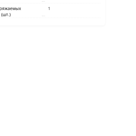
аряжаемых
1
(шт.)