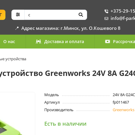
+375-29-15
Г
info@f-par
📍
Адрес магазина: г.Минск, ул. О.Кошевого 8
О нас
Доставка и оплата
Рассрочк
ые устройства
стройство Greenworks 24V 8А G24
Модель
24V 8А G24
Артикул
fp011467
Производитель
Greenworks
Есть в наличии