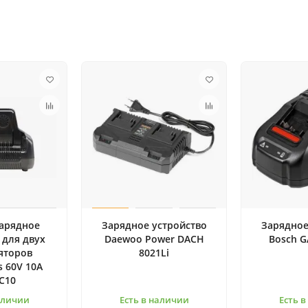
зарядное
Зарядное устройство
Зарядное
 для двух
Daewoo Power DACH
Bosch G
яторов
8021Li
 60V 10А
C10
аличии
Есть в наличии
Есть 