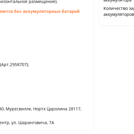
оризонтальное размещение).
Количество з
ляется без аккумуляторных батарей
аккумуляторов 
(Арт.2958707);
130, Муресвилле, Нортх Царолина 28117,
нтр, ул. Шаранговича, 7А