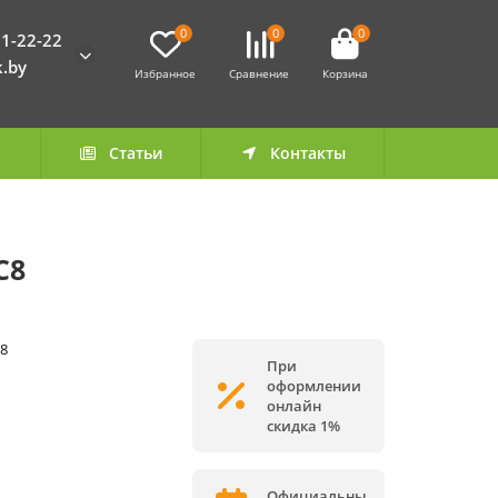
0
0
0
1-22-22
k.by
Избранное
Сравнение
Корзина
а
Статьи
Контакты
C8
C8
При
оформлении
онлайн
скидка 1%
Официальны