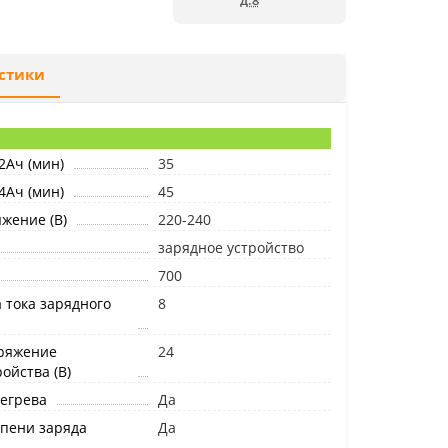
д.8
стики
2Ач (мин)
35
4Ач (мин)
45
жение (B)
220-240
зарядное устройство
700
 тока зарядного
8
ряжение
24
ойства (В)
егрева
Да
епени заряда
Да