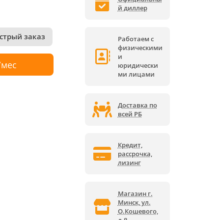
й диллер
стрый заказ
Работаем с
физическими
и
/мес
юридически
ми лицами
Доставка по
всей РБ
Кредит,
рассрочка,
лизинг
Магазин г.
Минск, ул.
О.Кошевого,