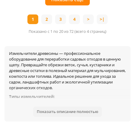
1
2
3
4
>
>|
Показано с 1 по 20 из 72 (всего 4 страниц)
Измельчители древесины — профессиональное
оборудование для переработки садовых отходов в ценную
щепу. Превращайте обрезки веток, сучья, кустарники и
древесные остатки в полезный материал для мульчирования,
компоста или топлива. Идеальное решение для ухода за
садом, ландшафтных работ и экологичной утилизации
органических отходов.
Типы измельчителей:
1. Бытовые электрические измельчители
• Мощность: 2.2–3 кВт
Показать описание полностью
• Диаметр веток: до 40–45 мм
• Для: дач, небольших садов, регулярного ухода
2. Профессиональные бензиновые измельчители