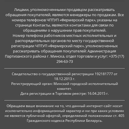
Наш ассортимент в Минске включает:
Лицами, уполномоченными продавцом рассматривать
• Измельчители ведущих брендов (AL-KO, Bosch, Viking, Stiga)
обращения покупателей, являются менеджеры по продажам. Все
• Запасные ножи и режущие элементы
номера телефонов ЧПТУП «Фермерский парк», указаны на
• Профессиональные модели для коммунальщиков
странице Контакты, являются контактами для связи по
• Оборудование для переработки стволов и корней
обращениям о нарушении прав покупателей.
Почему выбирают нас:
Номер телефона работников местных исполнительных и
✅ Помощь в подборе по объему работ и типу древесины
распорядительных органов по месту государственной
✅ Доставка по всей Беларуси (Минск, Гродно, Брест, Гомель,
регистрации ЧПТУП «Фермерский парк», уполномоченных
рассматривать обращения покупателей: Администрация
Витебск, Могилев)
Партизанского района г. Минска, отдел торговли и услуг: +375 (17)
✅ Гарантия и сервисное обслуживание
294-63-73
✅ Консультации по правильной эксплуатации
Превращайте ветки в пользу, а не в проблему —
Свидетельство о государственной регистрации 192181777 от
выбирайте качественный измельчитель древесины с
18.12.2013 г.
доставкой по Беларуси!
Регистрирующий орган: Минский городской исполнительный
комитет.
Дата регистрации в Торговом реестре: 16.04.2015 г.
Обращаем ваше внимание на то, что данный интернет-сайт носит
исключительно информационный характер и ни при каких условиях
не является публичной офертой, определяемой положениями ст. 405
Гражданского кодекса Республики Беларусь.