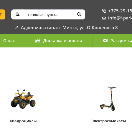
+375-29-15
Г
info@f-par
📍
Адрес магазина: г.Минск, ул. О.Кошевого 8
О нас
Доставка и оплата
Рассрочк
Квадроциклы
Электросамокаты