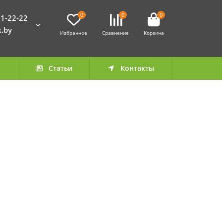
0
0
0
1-22-22
k.by
Избранное
Сравнение
Корзина
а
Статьи
Контакты