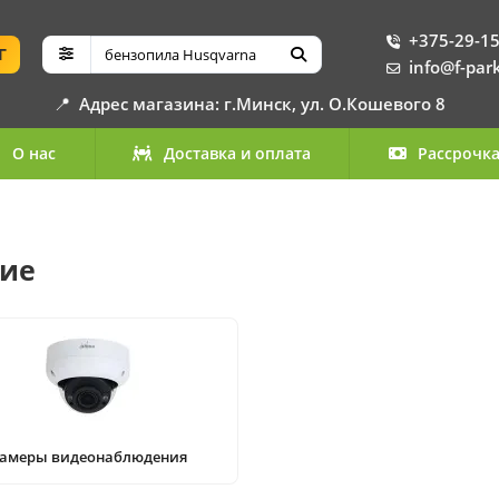
+375-29-15
Г
info@f-par
📍
Адрес магазина: г.Минск, ул. О.Кошевого 8
О нас
Доставка и оплата
Рассрочк
ние
амеры видеонаблюдения