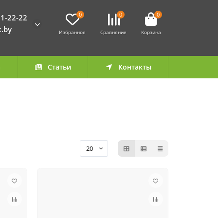
0
0
0
1-22-22
k.by
Избранное
Сравнение
Корзина
а
Статьи
Контакты