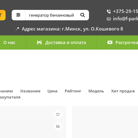
+375-29-15
Г
info@f-par
📍
Адрес магазина: г.Минск, ул. О.Кошевого 8
О нас
Доставка и оплата
Рассрочк
лчанию
Название
Цена
Рейтинг
Модель
Хит продаж
окупателя