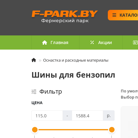
КАТАЛО
Главная
Акции
Оснастка и расходные материалы
Шины для бензопил
Фильтр
По умо
Выбор п
ЦЕНА
-
р.