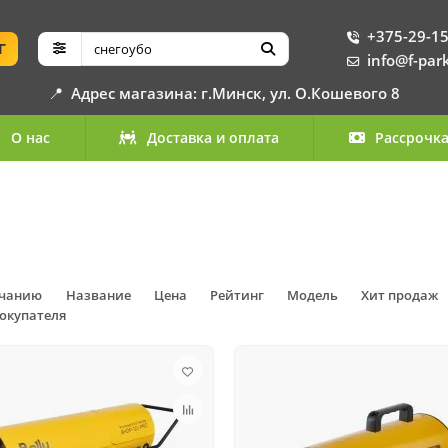
+375-29-15
Г
info@f-par
📍
Адрес магазина: г.Минск, ул. О.Кошевого 8
О нас
Доставка и оплата
Рассрочк
лчанию
Название
Цена
Рейтинг
Модель
Хит продаж
окупателя