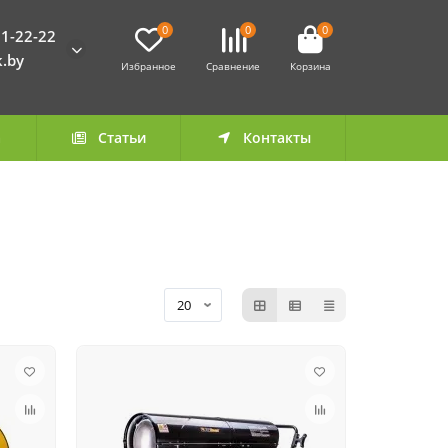
0
0
0
1-22-22
k.by
Избранное
Сравнение
Корзина
а
Статьи
Контакты