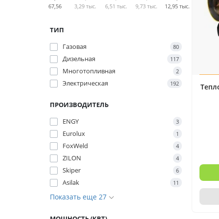
67,56
3,29 тыс.
6,51 тыс.
9,73 тыс.
12,95 тыс.
ТИП
Газовая
80
Дизельная
117
Многотопливная
2
Электрическая
192
Тепл
ПРОИЗВОДИТЕЛЬ
ENGY
3
Eurolux
1
FoxWeld
4
ZILON
4
Skiper
6
Asilak
11
Показать еще 27
МОЩНОСТЬ (КВТ)