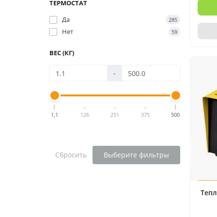
ТЕРМОСТАТ
Да
285
Нет
59
ВЕС (КГ)
-
1,1
126
251
375
500
Сбросить
Выберите фильтры
Тепл