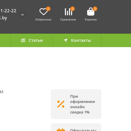
0
0
0
1-22-22
k.by
Избранное
Сравнение
Корзина
а
Статьи
Контакты
A1
При
оформлении
онлайн
скидка 1%
Официальны