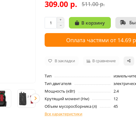
309.00 р.
511.00 р.
Бы
В корзину
Оплата частями от 14.69 
В закладки
В сравнение
Тип
измельчит
Тип двигателя
электричес
Мощность (кВт)
2.4
Крутящий момент (Hм)
12
Объем мусоросборника (л)
45
Все характеристики