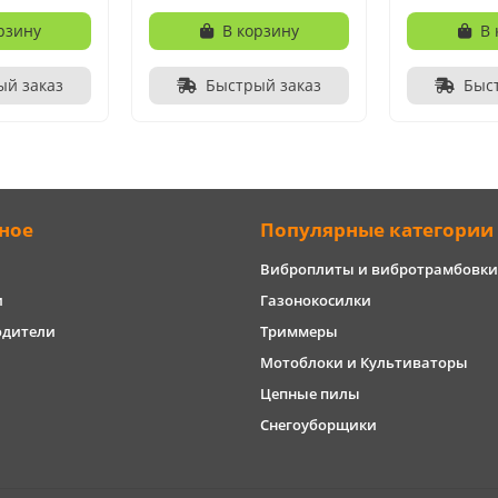
рзину
В корзину
В 
ый заказ
Быстрый заказ
Быс
ное
Популярные категории
Виброплиты и вибротрамбовки
и
Газонокосилки
одители
Триммеры
Мотоблоки и Культиваторы
Цепные пилы
Снегоуборщики