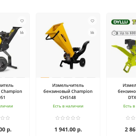
читель
Измельчитель
Измел
 Champion
бензиновый Champion
бензино
051
CH5148
DTX
аличии
Есть в наличии
Есть 
00 р.
1 941.00 р.
2 86