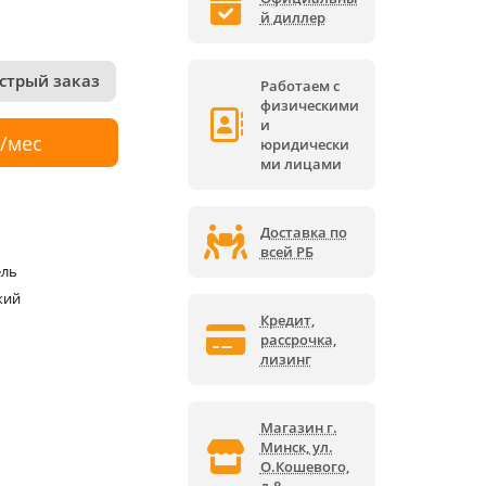
й диллер
стрый заказ
Работаем с
физическими
и
р/мес
юридически
ми лицами
Доставка по
всей РБ
ель
кий
Кредит,
рассрочка,
лизинг
Магазин г.
Минск, ул.
О.Кошевого,