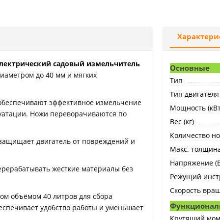
Характери
электрический садовый измельчитель
Основные
диаметром до 40 мм и мягких
Тип
Тип двигателя
и обеспечивают эффективное измельчение
Мощность (кВт
луатации. Ножи переворачиваются по
Вес (кг)
Количество н
 защищает двигатель от повреждений и
Макс. толщина
Напряжение (В
ерерабатывать жесткие материалы без
Режущий инст
Скорость вращ
ом объёмом 40 литров для сбора
Функционал
беспечивает удобство работы и уменьшает
Крутящий мом