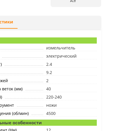
д.8
стики
измельчитель
электрический
)
2.4
9.2
ожей
2
 веток (мм)
40
)
220-240
румент
ножи
ения (об/мин)
4500
ьные особенности
ент (Hм)
12