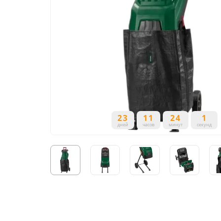
23
11
24
1
дней
часов
минут
секунд