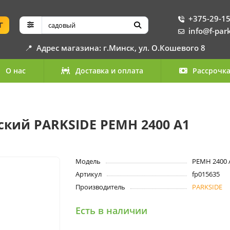
+375-29-15
Г
info@f-par
📍
Адрес магазина: г.Минск, ул. О.Кошевого 8
О нас
Доставка и оплата
Рассрочк
кий PARKSIDE PEMH 2400 A1
Модель
PEMH 2400 
Артикул
fp015635
Производитель
PARKSIDE
Есть в наличии