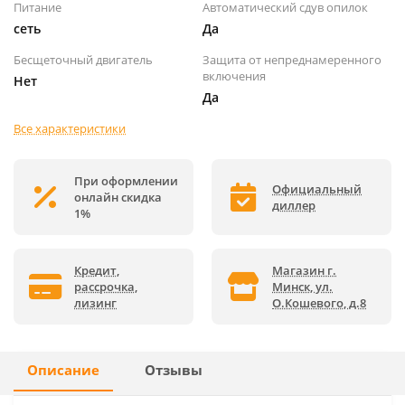
Питание
Автоматический сдув опилок
сеть
Да
Бесщеточный двигатель
Защита от непреднамеренного
включения
Нет
Да
Все характеристики
При оформлении
Официальный
онлайн скидка
диллер
1%
Кредит,
Магазин г.
рассрочка,
Минск, ул.
лизинг
О.Кошевого, д.8
Описание
Отзывы