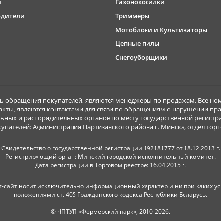
и
Газонокосилки
одители
Триммеры
Мотоблоки и Культиваторы
Цепные пилы
Снегоуборщики
обращения покупателей, являются менеджеры по продажам. Все ном
акты, являются контактами для связи по обращениям о нарушении пра
ьных и распорядительных органов по месту государственной регист
ателей: Администрация Партизанского района г. Минска, отдел торговл
Свидетельство о государственной регистрации 192181777 от 18.12.2013 г.
Регистрирующий орган: Минский городской исполнительный комитет.
Дата регистрации в Торговом реестре: 16.04.2015 г.
-сайт носит исключительно информационный характер и ни при каких ус
положениями ст. 405 Гражданского кодекса Республики Беларусь.
© ЧПТУП «Фермерский парк», 2010-2026.