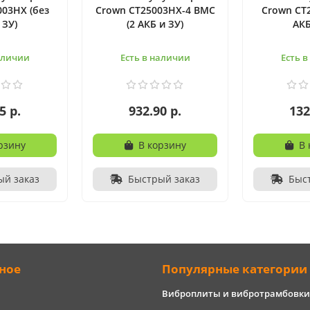
03HX (без
Crown CT25003HX-4 BMC
Crown CT
 ЗУ)
(2 АКБ и ЗУ)
АКБ
аличии
Есть в наличии
Есть 
5 р.
932.90 р.
132
рзину
В корзину
В 
ый заказ
Быстрый заказ
Быс
ное
Популярные категории
Виброплиты и вибротрамбовки