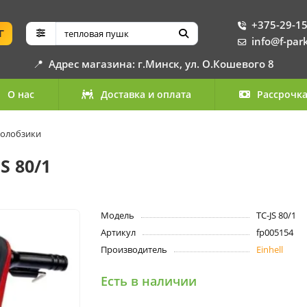
+375-29-15
Г
info@f-par
📍
Адрес магазина: г.Минск, ул. О.Кошевого 8
О нас
Доставка и оплата
Рассрочк
ролобзики
S 80/1
Модель
TC-JS 80/1
Артикул
fp005154
Производитель
Einhell
Есть в наличии