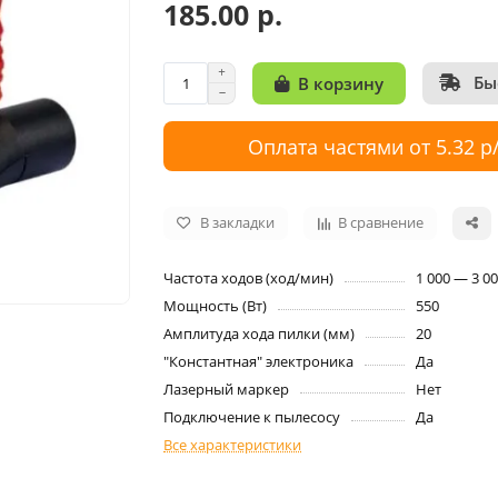
185.00 р.
Бы
В корзину
Оплата частями от 5.32 р
В закладки
В сравнение
Частота ходов (ход/мин)
1 000 — 3 0
Мощность (Вт)
550
Амплитуда хода пилки (мм)
20
"Константная" электроника
Да
Лазерный маркер
Нет
Подключение к пылесосу
Да
Все характеристики