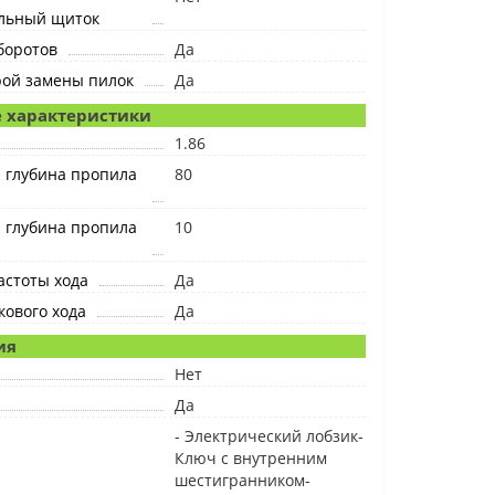
льный щиток
боротов
Да
рой замены пилок
Да
 характеристики
1.86
 глубина пропила
80
 глубина пропила
10
астоты хода
Да
ового хода
Да
ия
Нет
Да
- Электрический лобзик-
Ключ с внутренним
шестигранником-