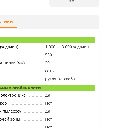
д.8
стики
(ход/мин)
1 000 — 3 000 ход/мин
550
а пилки (мм)
20
сеть
рукоятка-скоба
ьные особенности
 электроника
Да
кер
Нет
к пылесосу
Да
очей зоны
Нет
Нет