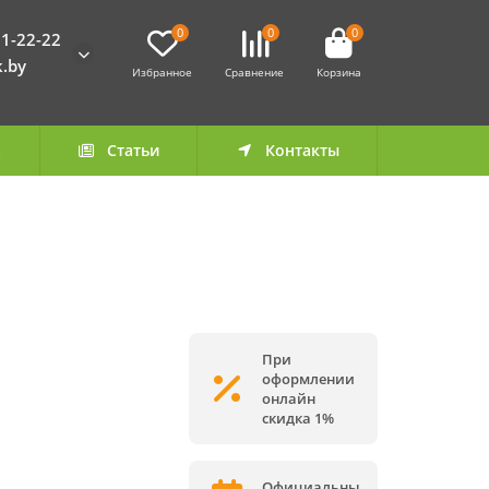
0
0
0
1-22-22
k.by
Избранное
Сравнение
Корзина
а
Статьи
Контакты
При
оформлении
онлайн
скидка 1%
Официальны