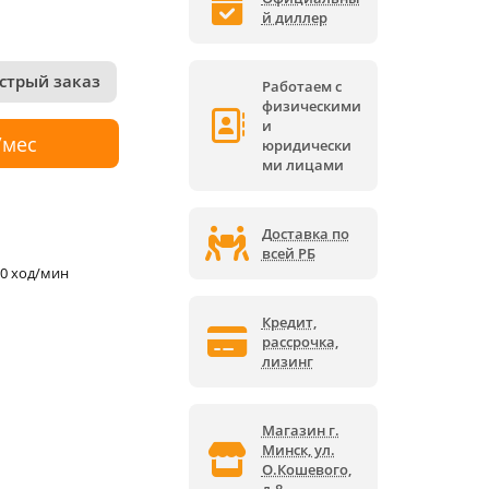
й диллер
стрый заказ
Работаем с
физическими
и
/мес
юридически
ми лицами
Доставка по
всей РБ
00 ход/мин
Кредит,
рассрочка,
лизинг
Магазин г.
Минск, ул.
О.Кошевого,