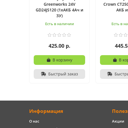
Greenworks 24V
Crown CT250
GD24JS120 (1хАКБ 4Ач и
АКБ и
ЗУ)
Есть в наличии
Есть в н
425.00 р.
445.5
В корзину
В ко
Быстрый заказ
Быстр
Информация
Полез
О нас
Акции