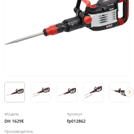
Модель
Артикул
DH 1629E
fp012862
Производитель