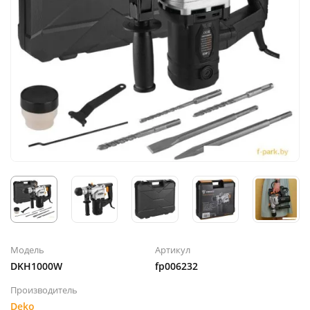
Модель
Артикул
DKH1000W
fp006232
Производитель
Deko