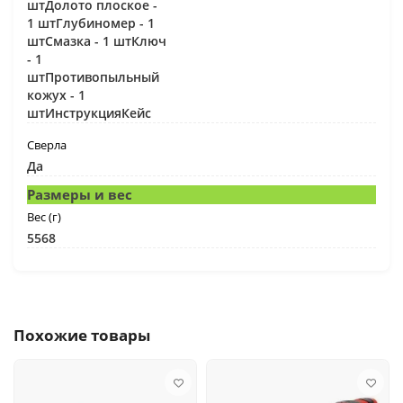
штДолото плоское -
1 штГлубиномер - 1
штСмазка - 1 штКлюч
- 1
штПротивопыльный
кожух - 1
штИнструкцияКейс
Сверла
Да
Размеры и вес
Вес (г)
5568
Похожие товары