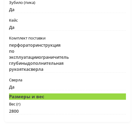
Зубило (пика)
Да
Кейс
Да
Комплект поставки
перфораторинструкция
по
эксплуатацииограничитель
глубиныдополнительная
рукояткасверла
Сверла
Да
Размеры и вес
Вес (г)
2800