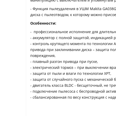
манипуляцию с выключателем и упомянутым 
- Функция пылеудаления в УШМ Makita GA038G
диска с пылеотводом, к которому можно присо
Особенности:
- профессиональное исполнение для длительн
- аккумулятор с полной защитой, индикацией р
- контроль крутящего момента по технологии 
привода при заклинивании диска – защита пол
повреждения,
- плавный разгон привода при пуске,
- электрический тормоз – при выключении вр
- защита от пыли и влаги по технологии ХРТ,
- защита от случайного пуска с механической
- двигатель класса BLDC - бесщеточный, не т
- подключение пылесоса с беспроводной актив
- сбалансированная по весу конструкция с на