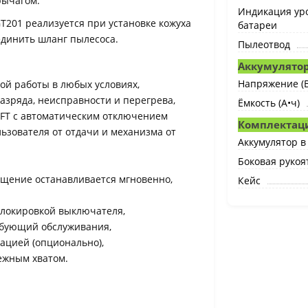
рычагом.
Индикация ур
T201 реализуется при установке кожуха
батареи
единить шланг пылесоса.
Пылеотвод
Аккумулятор
Напряжение (В
ой работы в любых условиях,
азряда, неисправности и перегрева,
Ёмкость (А•ч)
AFT с автоматическим отключением
Комплектац
ьзователя от отдачи и механизма от
Аккумулятор в
Боковая рукоя
ащение останавливается мгновенно,
Кейс
 блокировкой выключателя,
ребующий обслуживания,
ацией (опционально),
дежным хватом.