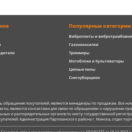
ное
Популярные категории
Виброплиты и вибротрамбовки
и
Газонокосилки
одители
Триммеры
Мотоблоки и Культиваторы
Цепные пилы
Снегоуборщики
обращения покупателей, являются менеджеры по продажам. Все ном
акты, являются контактами для связи по обращениям о нарушении пра
ьных и распорядительных органов по месту государственной регист
ателей: Администрация Партизанского района г. Минска, отдел торговл
Свидетельство о государственной регистрации 192181777 от 18.12.2013 г.