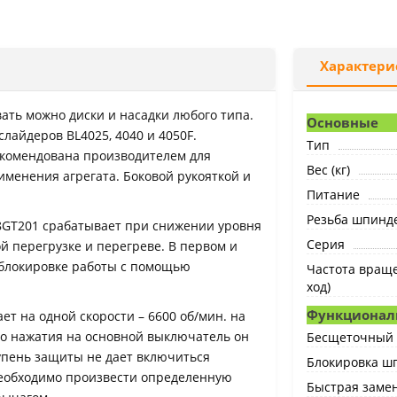
Характери
вать можно диски и насадки любого типа.
Основные
лайдеров BL4025, 4040 и 4050F.
Тип
екомендована производителем для
Вес (кг)
менения агрегата. Боковой рукояткой и
Питание
Резьба шпинд
8GT201 срабатывает при снижении уровня
Серия
й перегрузке и перегреве. В первом и
 блокировке работы с помощью
Частота враще
ход)
Функционал
ет на одной скорости – 6600 об/мин. на
го нажатия на основной выключатель он
Бесщеточный 
упень защиты не дает включиться
Блокировка ш
 необходимо произвести определенную
Быстрая замен