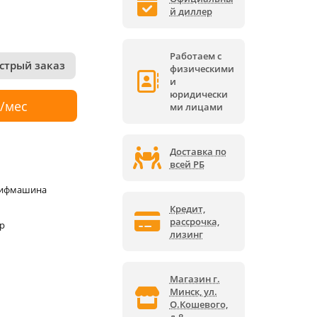
й диллер
Работаем с
стрый заказ
физическими
и
юридически
р/мес
ми лицами
Доставка по
всей РБ
лифмашина
Кредит,
рассрочка,
р
лизинг
Магазин г.
Минск, ул.
О.Кошевого,