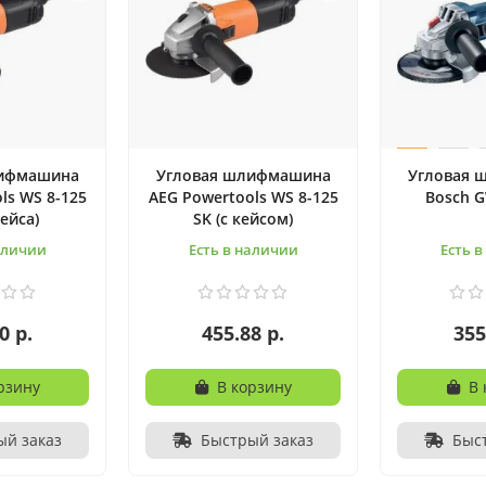
лифмашина
Угловая шлифмашина
Угловая 
ls WS 8-125
AEG Powertools WS 8-125
Bosch G
кейса)
SK (с кейсом)
аличии
Есть в наличии
Есть 
0 р.
455.88 р.
355
рзину
В корзину
В 
ый заказ
Быстрый заказ
Быс