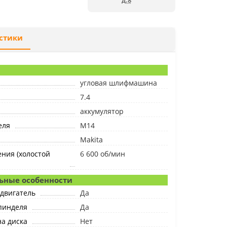
д.8
стики
угловая шлифмашина
7.4
аккумулятор
еля
M14
Makita
ния (холостой
6 600 об/мин
ьные особенности
двигатель
Да
пинделя
Да
а диска
Нет