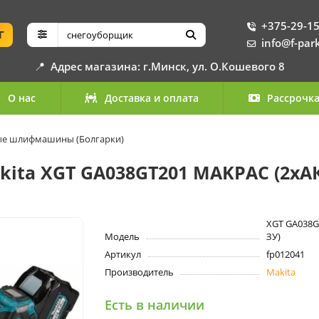
+375-29-15
Г
info@f-par
📍
Адрес магазина: г.Минск, ул. О.Кошевого 8
О нас
Доставка и оплата
Рассрочк
ые шлифмашины (Болгарки)
ta XGT GA038GT201 MAKPAC (2хАК
XGT GA038G
Модель
ЗУ)
Артикул
fp012041
Производитель
Makita
Есть в наличии