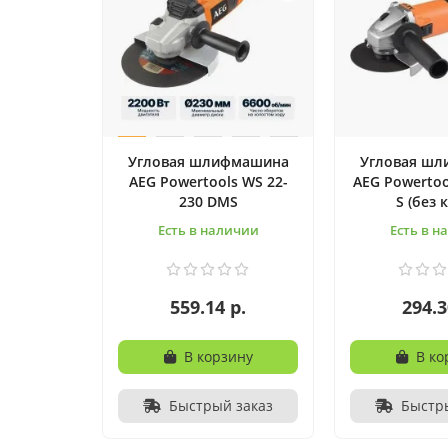
Угловая шлифмашина
Угловая ш
AEG Powertools WS 22-
AEG Powertoo
230 DMS
S (без 
Есть в наличии
Есть в н
559.14 р.
294.3
В корзину
В ко
Быстрый заказ
Быстр