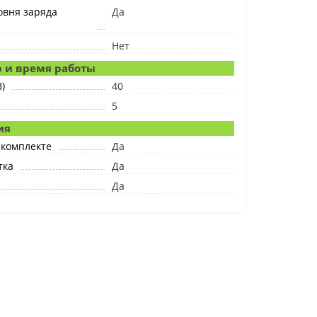
овня заряда
Да
Нет
 и время работы
)
40
5
ия
 комплекте
Да
тка
Да
Да