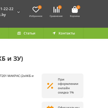
0
0
0
1-22-22
k.by
Избранное
Сравнение
Корзина
а
Статьи
Контакты
Б и ЗУ)
T201 MAKPAC (2хАКБ и
При
оформлении
онлайн
скидка 1%
Официальны