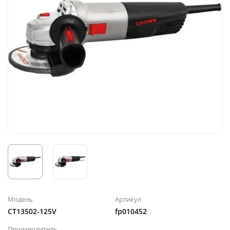
Модель
Артикул
CT13502-125V
fp010452
Производитель