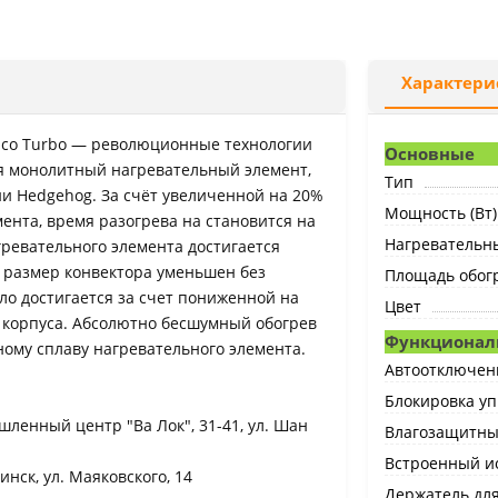
Характери
 Eco Turbo — революционные технологии
Основные
ся монолитный нагревательный элемент,
Тип
и Hedgehog. За счёт увеличенной на 20%
Мощность (Вт)
нта, время разогрева на становится на
Нагревательн
ревательного элемента достигается
 размер конвектора уменьшен без
Площадь обогр
о достигается за счет пониженной на
Цвет
 корпуса. Абсолютно бесшумный обогрев
Функционал
ому сплаву нагревательного элемента.
Автоотключен
Блокировка у
ышленный центр "Ва Лок", 31-41, ул. Шан
Влагозащитны
Встроенный и
инск, ул. Маяковского, 14
Держатель дл