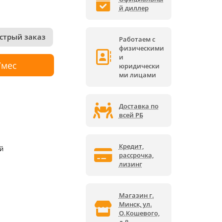
й диллер
стрый заказ
Работаем с
физическими
и
/мес
юридически
ми лицами
Доставка по
всей РБ
Кредит,
й
рассрочка,
лизинг
Магазин г.
Минск, ул.
О.Кошевого,