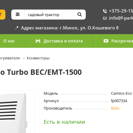
+375-29-15
Г
info@f-par
📍
Адрес магазина: г.Минск, ул. О.Кошевого 8
О нас
Доставка и оплата
Рассрочк
огреватели
Конвекторы
o Turbo BEC/EMT-1500
Модель
Camino Eco
Артикул
fp007334
Производитель
Ballu
Есть в наличии