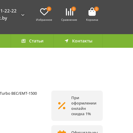
0
0
0
1-22-22
k.by
Избранное
Сравнение
Корзина
а
Статьи
Контакты
 Turbo BEC/EMT-1500
При
оформлении
онлайн
скидка 1%
Официальны