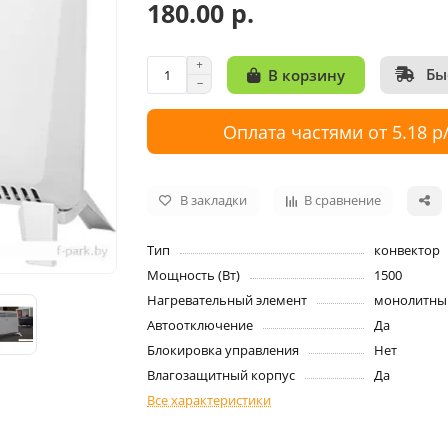
180.00 р.
Бы
В корзину
Оплата частями от 5.18 р
В закладки
В сравнение
Тип
конвектор
Мощность (Вт)
1500
Нагревательный элемент
монолитны
Автоотключение
Да
Блокировка управления
Нет
Влагозащитный корпус
Да
Все характеристики