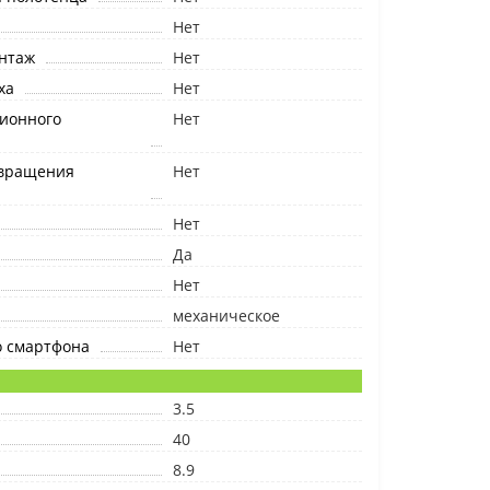
Нет
нтаж
Нет
ха
Нет
ционного
Нет
вращения
Нет
Нет
Да
Нет
механическое
о смартфона
Нет
3.5
40
8.9