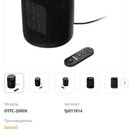
Модель
Артикул
DTFC-2000X
fp011814
Производитель
Denzel