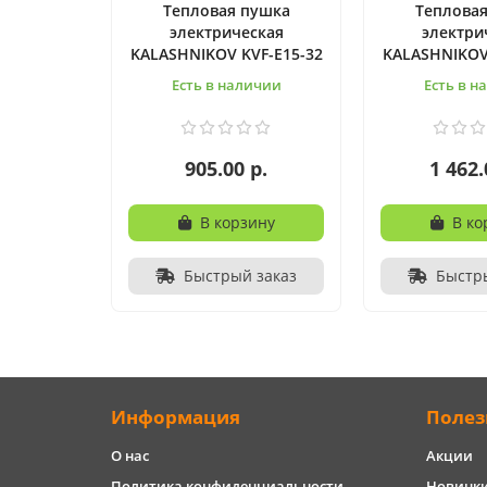
Тепловая пушка
Теплова
электрическая
электри
KALASHNIKOV KVF-E15-32
KALASHNIKOV
Есть в наличии
Есть в н
905.00 р.
1 462.
В корзину
В ко
Быстрый заказ
Быстр
Информация
Полез
О нас
Акции
Политика конфиденциальности
Новинк