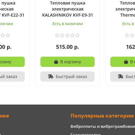
я пушка
Тепловая пушка
Теплов
ческая
электрическая
электрич
 KVF-E22-31
KALASHNIKOV KVF-E9-31
Thermo
аличии
Есть в наличии
Есть 
00 р.
515.00 р.
162
рзину
В корзину
В 
ый заказ
Быстрый заказ
Быс
ное
Популярные категории
Виброплиты и вибротрамбовки
и
Газонокосилки