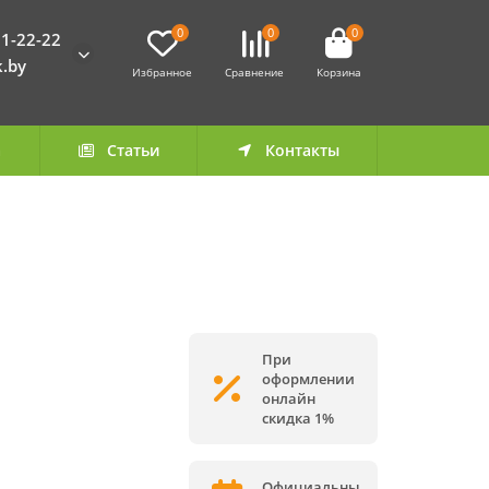
0
0
0
1-22-22
k.by
Избранное
Сравнение
Корзина
а
Статьи
Контакты
При
оформлении
онлайн
скидка 1%
Официальны