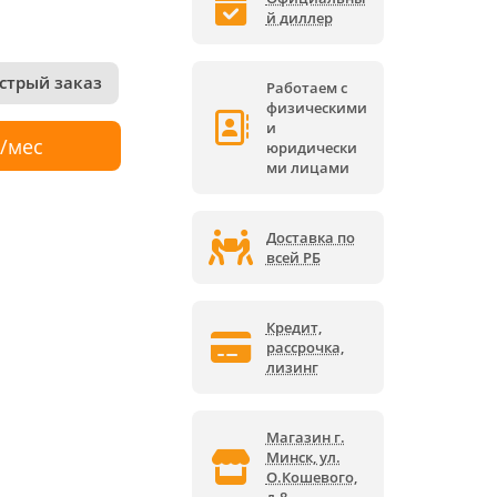
й диллер
стрый заказ
Работаем с
физическими
и
р/мес
юридически
ми лицами
Доставка по
всей РБ
Кредит,
рассрочка,
лизинг
Магазин г.
Минск, ул.
О.Кошевого,