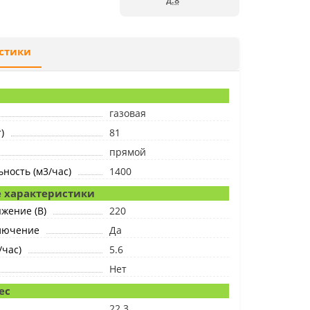
д.8
стики
газовая
)
81
прямой
ность (м3/час)
1400
 характеристики
жение (В)
220
лючение
Да
/час)
5.6
Нет
ес
22.3