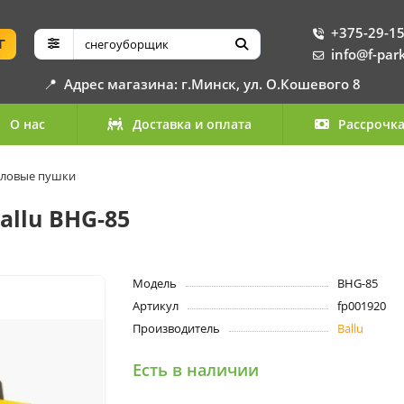
+375-29-15
Г
info@f-par
📍
Адрес магазина: г.Минск, ул. О.Кошевого 8
О нас
Доставка и оплата
Рассрочк
пловые пушки
allu BHG-85
Модель
BHG-85
Артикул
fp001920
Производитель
Ballu
Есть в наличии