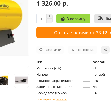
1 326.00 р.
Бы
В корзину
Оплата частями от 38.12 
В закладки
В сравнение
Тип
газовая
Мощность (кВт)
81
Нагрев
прямой
Входное напряжение (В)
220
Защитное отключение
Да
Расход газа (кг/час)
5.6
Все характеристики