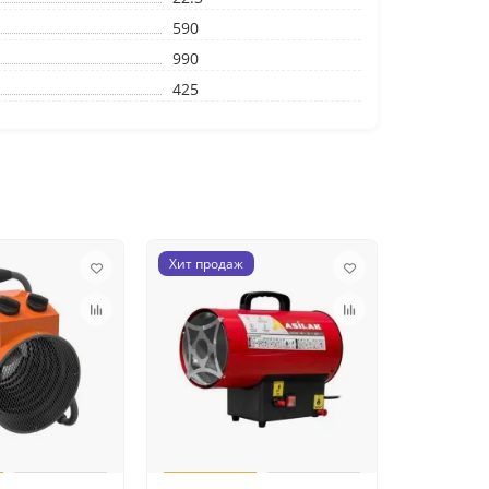
590
990
425
Хит продаж