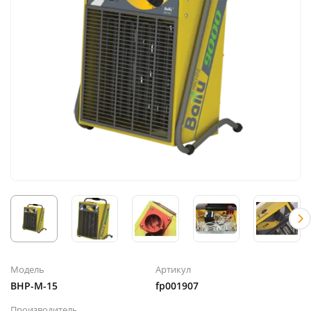
Модель
Артикул
BHP-M-15
fp001907
Производитель