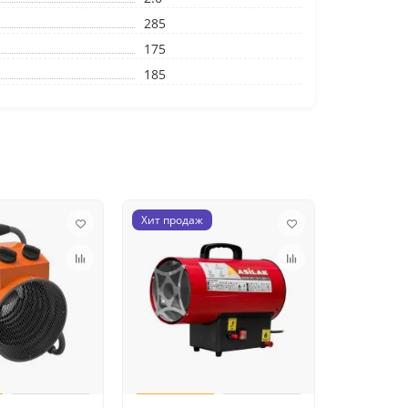
285
175
185
Хит продаж