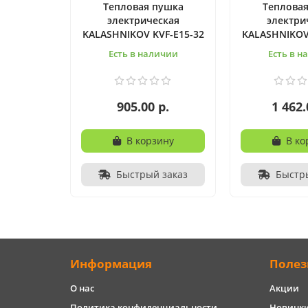
Тепловая пушка
Теплова
электрическая
электри
KALASHNIKOV KVF-E15-32
KALASHNIKOV
Есть в наличии
Есть в н
905.00 р.
1 462.
В корзину
В ко
Быстрый заказ
Быстр
Информация
Полез
О нас
Акции
Политика конфиденциальности
Новинк