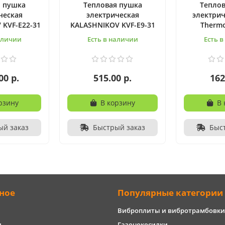
я пушка
Тепловая пушка
Теплов
ческая
электрическая
электрич
 KVF-E22-31
KALASHNIKOV KVF-E9-31
Thermo
аличии
Есть в наличии
Есть 
00 р.
515.00 р.
162
рзину
В корзину
В 
ый заказ
Быстрый заказ
Быс
ное
Популярные категории
Виброплиты и вибротрамбовки
и
Газонокосилки