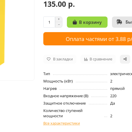
135.00 р.
Бы
В корзину
Оплата частями от 3.88 р
В закладки
В сравнение
Тип
электричес
Мощность (кВт)
2
Нагрев
прямой
Входное напряжение (В)
220
Защитное отключение
Да
Количество ступеней
мощности
2
Все характеристики