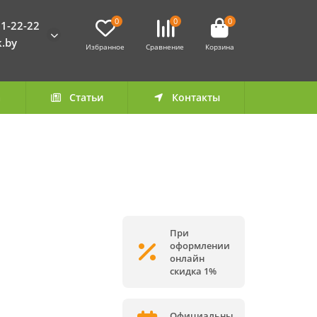
0
0
0
1-22-22
k.by
Избранное
Сравнение
Корзина
а
Статьи
Контакты
При
оформлении
онлайн
скидка 1%
Официальны