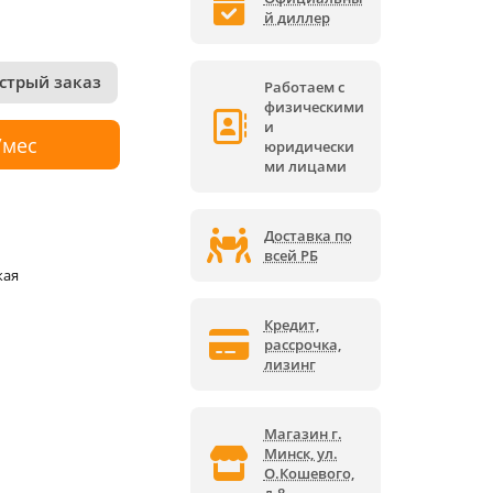
й диллер
стрый заказ
Работаем с
физическими
и
/мес
юридически
ми лицами
Доставка по
всей РБ
кая
Кредит,
рассрочка,
лизинг
Магазин г.
Минск, ул.
О.Кошевого,