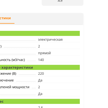
д.8
стики
электрическая
)
2
прямой
ность (м3/час)
140
 характеристики
жение (В)
220
лючение
Да
тупеней мощности
2
Да
ес
2.6