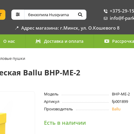
+375-29-15
Г
info@f-par
📍
Адрес магазина: г.Минск, ул. О.Кошевого 8
О нас
Доставка и оплата
Рассрочк
пловые пушки
ская Ballu BHP-ME-2
Модель
BHP-ME-2
Артикул
fp001899
Производитель
Ballu
Есть в наличии