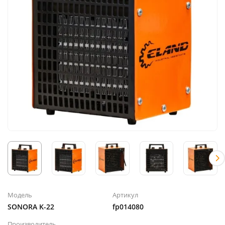
Модель
Артикул
SONORA K-22
fp014080
Производитель