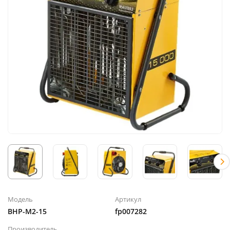
Модель
Артикул
BHP-M2-15
fp007282
Производитель