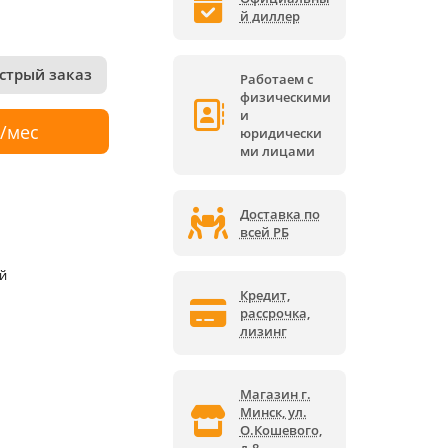
й диллер
стрый заказ
Работаем с
физическими
и
р/мес
юридически
ми лицами
Доставка по
всей РБ
й
Кредит,
рассрочка,
лизинг
Магазин г.
Минск, ул.
О.Кошевого,