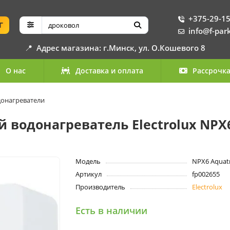
+375-29-15
Г
info@f-par
📍
Адрес магазина: г.Минск, ул. О.Кошевого 8
О нас
Доставка и оплата
Рассрочк
онагреватели
одонагреватель Electrolux NPX6 A
Модель
NPX6 Aquatro
Артикул
fp002655
Производитель
Electrolux
Есть в наличии