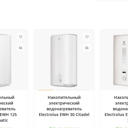
ельный
Накопительный
Накоп
ческий
электрический
элект
еватель
водонагреватель
водона
 EWH 125
Electrolux EWH 30 Citadel
Electrolux 
atic