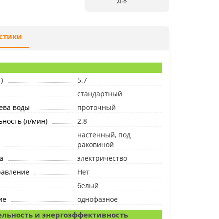
д.8
стики
)
5.7
стандартный
ева воды
проточный
ность (л/мин)
2.8
настенный, под
раковиной
а
электричество
равление
Нет
белый
ие
однофазное
льность и энергоэффективность