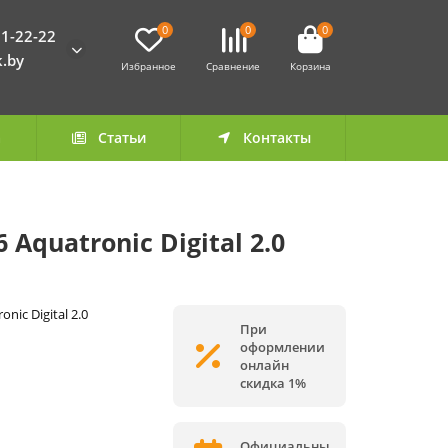
0
0
0
1-22-22
k.by
Избранное
Сравнение
Корзина
а
Статьи
Контакты
quatronic Digital 2.0
nic Digital 2.0
При
оформлении
онлайн
скидка 1%
Официальны