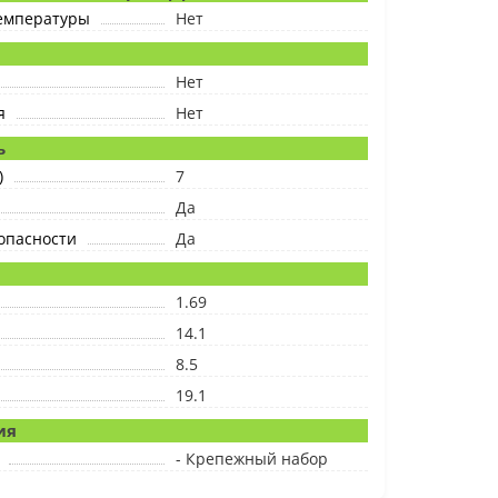
температуры
Нет
я
Нет
я
Нет
ь
)
7
Да
опасности
Да
1.69
14.1
8.5
19.1
ия
- Крепежный набор