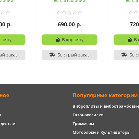
аличии
Есть в наличии
Есть 
00 р.
690.00 р.
720
рзину
В корзину
В 
ый заказ
Быстрый заказ
Быс
ное
Популярные категории
Виброплиты и вибротрамбовки
и
Газонокосилки
одители
Триммеры
Мотоблоки и Культиваторы