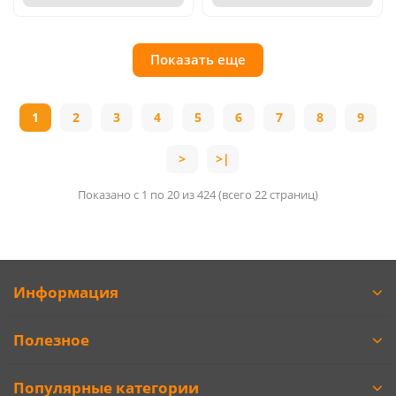
Показать еще
1
2
3
4
5
6
7
8
9
>
>|
Показано с 1 по 20 из 424 (всего 22 страниц)
Информация
Полезное
Популярные категории