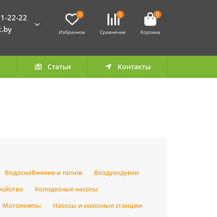
0
0
0
1-22-22
k.by
Избранное
Сравнение
Корзина
а
Статьи
Контакты
Водоснабжение и полив
Воздуходувки
ройства
Колодезные насосы
Мотопомпы
Насосы и насосные станции