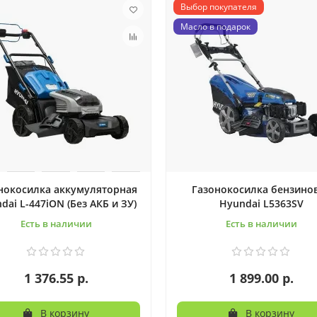
Выбор покупателя
Масло в подарок
нокосилка аккумуляторная
Газонокосилка бензино
dai L-447iON (Без АКБ и ЗУ)
Hyundai L5363SV
Есть в наличии
Есть в наличии
1 376.55 р.
1 899.00 р.
В корзину
В корзину