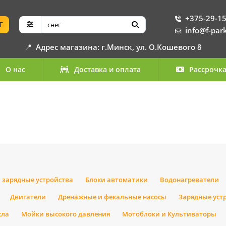
+375-29-15
Г
info@f-par
📍
Адрес магазина: г.Минск, ул. О.Кошевого 8
О нас
Доставка и оплата
Рассрочк
 зарядные устройства
Блоки автоматики
Водонагреватели
Двигатели
Дренажные и фекальные насосы
Зарядные уст
сла
Мойки высокого давления
Мотоблоки и Культиваторы