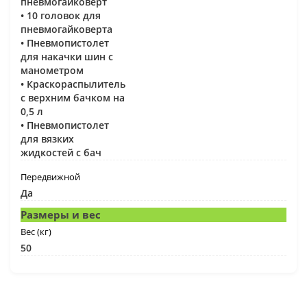
пневмогайковерт
• 10 головок для
пневмогайковерта
• Пневмопистолет
для накачки шин с
манометром
• Краскораспылитель
с верхним бачком на
0,5 л
• Пневмопистолет
для вязких
жидкостей с бач
Передвижной
Да
Размеры и вес
Вес (кг)
50