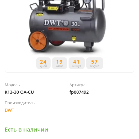
24
19
41
57
дней
часов
минут
секунд
Модель
Артикул
K13-30 OA-CU
fp007492
Производитель
DWT
Есть в наличии