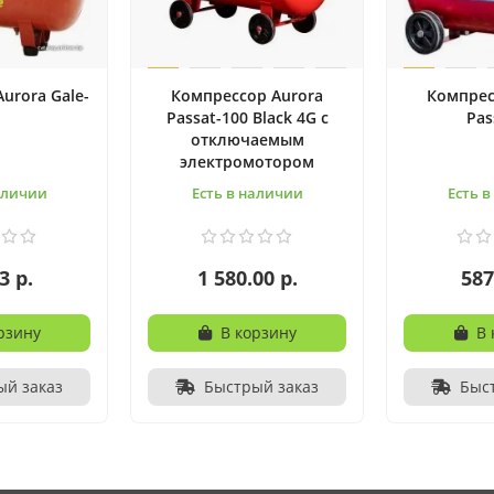
urora Gale-
Компрессор Aurora
Компрес
Passat-100 Black 4G с
Pas
отключаемым
электромотором
аличии
Есть в наличии
Есть 
3 р.
1 580.00 р.
587
рзину
В корзину
В 
ый заказ
Быстрый заказ
Быс