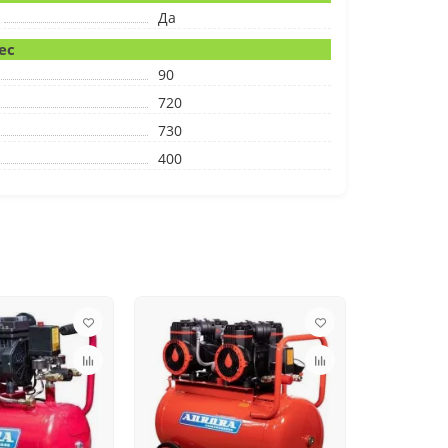
Да
ес
90
720
730
400