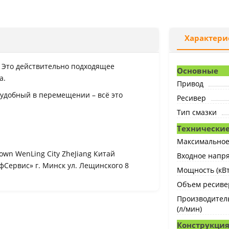
Характери
. Это действительно подходящее
Основные
а.
Привод
 удобный в перемещении – всё это
Ресивер
Тип смазки
Технические
Максимальное 
Town WenLing City ZheJiang Китай
Входное напря
Сервис» г. Минск ул. Лещинского 8
Мощность (кВт
Объем ресивер
Производител
(л/мин)
Конструкци