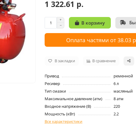
1 322.61 р.
Бы
В корзину
Оплата частями от 38.03 
В закладки
В сравнение
Привод
ременной
Ресивер
6 л
Тип смазки
масляный
Максимальное давление (атм)
8 атм
Входное напряжение (В)
220
Мощность (кВт)
2.2
Все характеристики