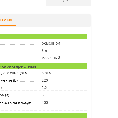
д.8
стики
ременной
6 л
масляный
 характеристики
давление (атм)
8 атм
жение (В)
220
)
2.2
а (л)
6
ьность на выходе
300
я