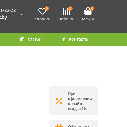
0
0
0
1-22-22
k.by
Избранное
Сравнение
Корзина
а
Статьи
Контакты
При
оформлении
онлайн
скидка 1%
Официальны