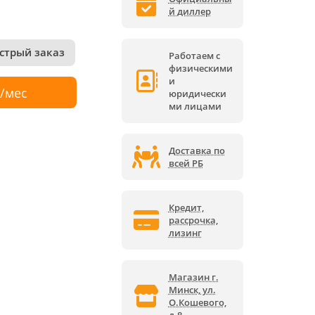
й диллер
стрый заказ
Работаем с
физическими
и
р/мес
юридически
ми лицами
Доставка по
всей РБ
Кредит,
рассрочка,
лизинг
Магазин г.
Минск, ул.
О.Кошевого,