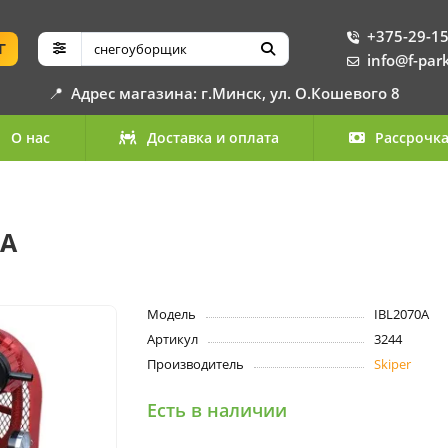
+375-29-15
Г
info@f-par
📍
Адрес магазина: г.Минск, ул. О.Кошевого 8
О нас
Доставка и оплата
Рассрочк
0A
Модель
IBL2070A
Артикул
3244
Производитель
Skiper
Есть в наличии