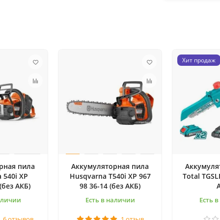
Хит продаж
рная пила
Аккумуляторная пила
Аккумуля
 540i XP
Husqvarna T540i XP 967
Total TGSL
(без АКБ)
98 36-14 (без АКБ)
аличии
Есть в наличии
Есть 
6 отзывов
1 отзыв