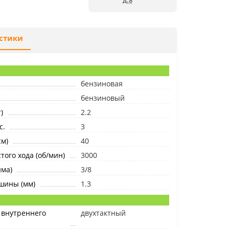
д.8
стики
бензиновая
бензиновый
)
2.2
с.
3
м)
40
того хода (об/мин)
3000
йма)
3/8
шины (мм)
1.3
 внутреннего
двухтактный