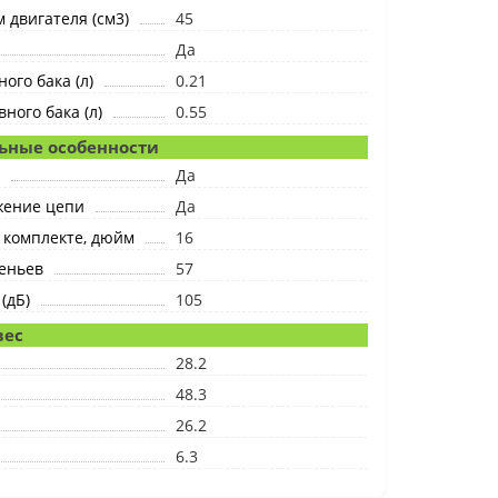
 двигателя (см3)
45
Да
ого бака (л)
0.21
ного бака (л)
0.55
ьные особенности
Да
жение цепи
Да
 комплекте, дюйм
16
еньев
57
(дБ)
105
вес
28.2
48.3
26.2
6.3