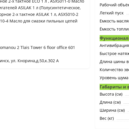
ое 2-х тактное ECO 1 л , ASX5011-0 Масло
Рабочий объём
гателей ASILAK 1 л (Полусинтетическое,
Легкий пуск
орное 2-х тактное ASILAK 1 л, ASX5010-2
5010-4 Масло для смазки пильных цепей
Емкость маслян
Ёмкость топлив
Функционал
Антивибрация
Romanou 2 Tlais Tower 6 floor office 601
Быстрое натя
нск, ул. Кнорина,д.50,к.302 А
Длина шины в
Количество зв
Уровень шума 
Габариты и 
Высота (cм)
Длина (cм)
Ширина (cм)
Вес (кг)