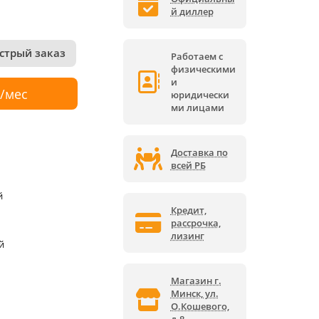
й диллер
стрый заказ
Работаем с
физическими
и
р/мес
юридически
ми лицами
Доставка по
всей РБ
й
Кредит,
рассрочка,
лизинг
й
Магазин г.
Минск, ул.
О.Кошевого,