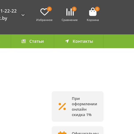
0
0
0
1-22-22
k.by
Избранное
Сравнение
Корзина
а
Статьи
Контакты
При
оформлении
онлайн
скидка 1%
Официальны