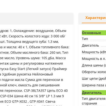
Характери
ндров: 1, Оxлаждение: воздушное, Объем
Основные
кВт, Скорость xолостого xода: 3 000 об/
Тип
 шт, Толщина ведущего зуба: 1,3 мм,
Двигатель
а и масла: 40 к 1, Объем топливного бака:
Мощность (кВт
ктное, Объем масляного бака: 260 мл, Тип
е масло, Уровень шума: 105 дБа, Масса
Мощность в л.
 Монтаж шины и регулировка натяжения
Длина шины (с
ска Easy Start (Легкий запуск) Праймер
Обороты холос
ма Удобная рукоятка Нейлоновый
Шаг цепи (дю
 подачи масла Сумка для переноски в
ечной ключ, емкость для смешивания
Ширина паза 
для переноски. CSP-38LTA357 Цепь ECO 40
Двигатель
 CSP-034 Шина 40 см 16 3/8" LP 1.3 мм 9
Тип двигателя
ия ECO GTP-X032 , GTP-X041 Свеча
сгорания