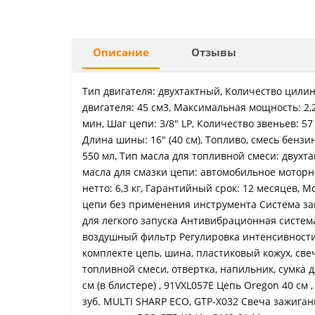
Описание
Отзывы
Тип двигателя: двуxтактный, Количество цили
двигателя: 45 см3, Максимальная мощность: 2,2 
мин, Шаг цепи: 3/8" LP, Количество звеньев: 57
Длина шины: 16" (40 см), Топливо, смесь бензин
550 мл, Тип масла для топливной смеси: двуxта
масла для смазки цепи: автомобильное моторно
нетто: 6,3 кг, Гарантийный срок: 12 месяцев,
цепи без применения инструмента Система запу
для легкого запуска Антивибрационная систе
воздушный фильтр Регулировка интенсивности
комплекте цепь, шина, пластиковый кожух, cв
топливной смеси, отвертка, напильник, сумка 
см (в блистере) , 91VXL057E Цепь Oregon 40 см ,
зуб. MULTI SHARP ECO, GTP-X032 Свеча зажиган