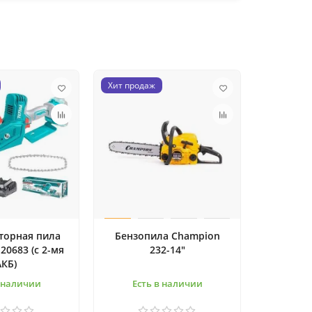
Хит продаж
торная пила
Бензопила Champion
I20683 (с 2-мя
232-14"
АКБ)
в наличии
Есть в наличии