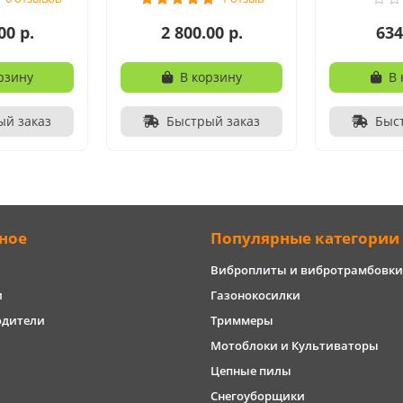
00 р.
2 800.00 р.
634
рзину
В корзину
В 
ый заказ
Быстрый заказ
Быс
ное
Популярные категории
Виброплиты и вибротрамбовки
и
Газонокосилки
одители
Триммеры
Мотоблоки и Культиваторы
Цепные пилы
Снегоуборщики