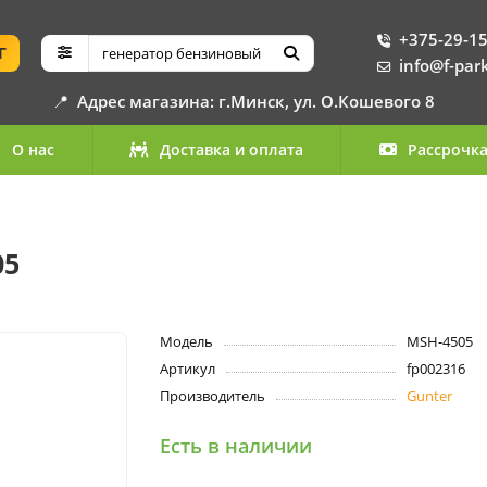
+375-29-15
Г
info@f-par
📍
Адрес магазина: г.Минск, ул. О.Кошевого 8
О нас
Доставка и оплата
Рассрочк
05
Модель
MSH-4505
Артикул
fp002316
Производитель
Gunter
Есть в наличии