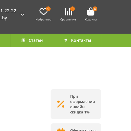
0
0
0
1-22-22
k.by
Избранное
Сравнение
Корзина
а
Статьи
Контакты
При
оформлении
онлайн
скидка 1%
Официальны