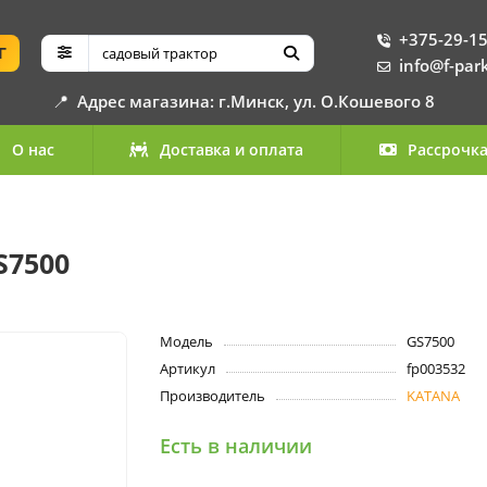
+375-29-15
Г
info@f-par
📍
Адрес магазина: г.Минск, ул. О.Кошевого 8
О нас
Доставка и оплата
Рассрочк
S7500
Модель
GS7500
Артикул
fp003532
Производитель
KATANA
Есть в наличии