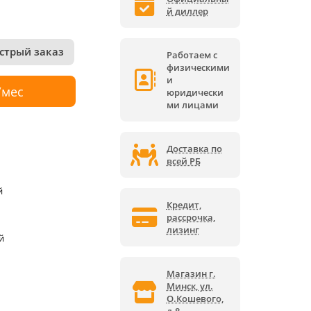
й диллер
стрый заказ
Работаем с
физическими
и
/мес
юридически
ми лицами
Доставка по
всей РБ
й
Кредит,
рассрочка,
лизинг
й
Магазин г.
Минск, ул.
О.Кошевого,