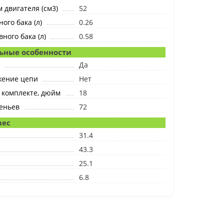
 двигателя (см3)
52
ого бака (л)
0.26
ного бака (л)
0.58
ьные особенности
Да
жение цепи
Нет
 комплекте, дюйм
18
еньев
72
вес
31.4
43.3
25.1
6.8