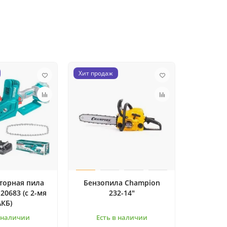
Хит продаж
торная пила
Бензопила Champion
I20683 (с 2-мя
232-14"
АКБ)
в наличии
Есть в наличии