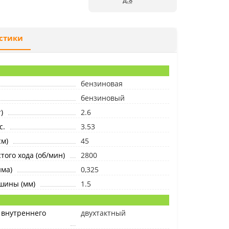
д.8
стики
бензиновая
бензиновый
)
2.6
с.
3.53
м)
45
того хода (об/мин)
2800
йма)
0,325
шины (мм)
1.5
 внутреннего
двухтактный