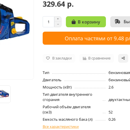
329.64 р.
Бы
В корзину
Оплата частями от 9.48 р
В закладки
В сравнение
Тип
бензиновая
Двигатель
бензиновы
Мощность (кВт)
2.6
Тип двигателя внутреннего
сгорания
двухтактны
Рабочий объём двигателя
(см3)
52
Емкость масляного бака (л)
0.26
Все характеристики