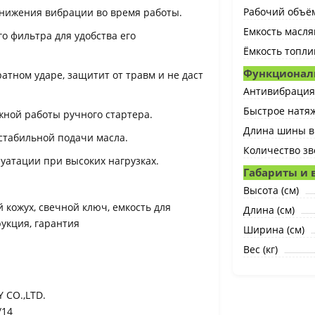
Рабочий объём
снижения вибрации во время работы.
Емкость маслян
о фильтра для удобства его
Ёмкость топлив
Функционал
атном ударе, защитит от травм и не даст
Антивибрация
Быстрое натя
жной работы ручного стартера.
Длина шины в
стабильной подачи масла.
Количество зв
луатации при высоких нагрузках.
Габариты и 
Высота (cм)
 кожух, cвечной ключ, емкость для
Длина (cм)
рукция, гарантия
Ширина (cм)
Вес (кг)
 CO.,LTD.
/14