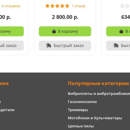
6 отзывов
1 отзыв
00 р.
2 800.00 р.
634
рзину
В корзину
В 
ый заказ
Быстрый заказ
Быс
ное
Популярные категории
Виброплиты и вибротрамбовки
и
Газонокосилки
одители
Триммеры
Мотоблоки и Культиваторы
Цепные пилы