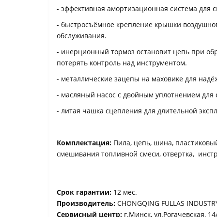
- эффективная амортизационная система для 
- быстросъёмное крепление крышки воздушног
обслуживания.
- инерционный тормоз остановит цепь при обр
потерять контроль над инструментом.
- металлические зацепы на маховике для надё
- масляный насос с двойным уплотнением для 
- литая чашка сцепления для длительной эксп
Комплектация:
Пила,
цепь, шина, пластиковый
смешивания топливной смеси, отвертка, инст
Срок гарантии:
12 мес.
Производитель:
CHONGQING FULLAS INDUSTRY
Сервисный центр:
г.Минск, ул.Рогачевская, 14