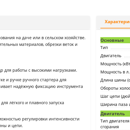
Характери
вания на даче или в сельском хозяйстве.
Основные
ительных материалов, обрезки веток и
Тип
Двигатель
Мощность (кВт
р для работы с высокими нагрузками.
Мощность в л.
ке и ручке ручного стартера для
Длина шины (с
чивает надёжную фиксацию инструмента
Обороты холос
Шаг цепи (дю
) для лёгкого и плавного запуска
Ширина паза 
Двигатель
зможностью регулировки интенсивности
Тип двигателя
ины и цепи.
сгорания