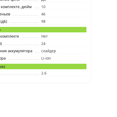
 комплекте, дюйм
10
еньев
46
(дБ)
98
р
 комплекте
Нет
)
24
ния аккумулятора
слайдер
ора
Li-ion
вес
2.6