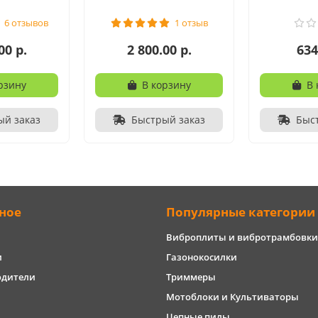
6 отзывов
1 отзыв
00 р.
2 800.00 р.
634
рзину
В корзину
В 
ый заказ
Быстрый заказ
Быс
ное
Популярные категории
Виброплиты и вибротрамбовки
и
Газонокосилки
одители
Триммеры
Мотоблоки и Культиваторы
Цепные пилы