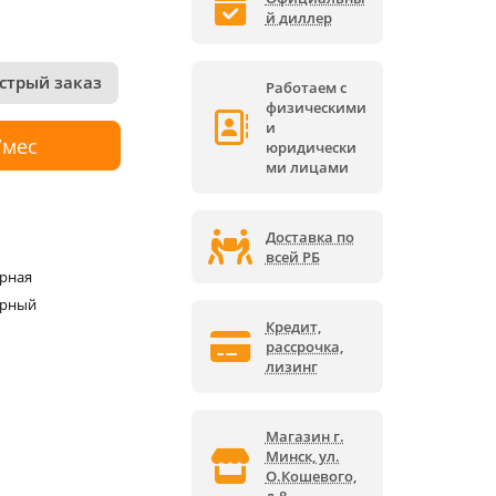
й диллер
стрый заказ
Работаем с
физическими
и
/мес
юридически
ми лицами
Доставка по
всей РБ
рная
орный
Кредит,
рассрочка,
лизинг
Магазин г.
Минск, ул.
О.Кошевого,