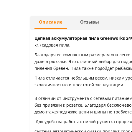
Описание
Отзывы
Цепная аккумуляторная пила
Greenworks 24
кг.) садовая пила.
Благодаря ее компактным размерам она легко
даже в рюкзаке. Это отличный выбор для подре
пиления бревен. Пила также подойдет рыбакам
Пила отличается небольшим весом, низким ур
экологичностью и простотой эксплуатации.
В отличии от инструмента с сетевым питанием
без привязки к розетке. Благодаря бесключев
демонтаже/подтяжке цепи и шины не требуетс
Для удобства работы с пилой рукоятка проре
Система автоматической смазки продлит срок 