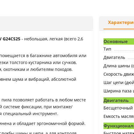
Характери
V G24CS25
- небольшая, легкая (всего 2,6
Основные
Тип
 помещается в багажнике автомобиля или
Двигатель
зки толстого кустарника или сучков,
Длина шины (с
, охотникам и любителям походов.
Скорость движ
овнем шума и вибраций, абсолютной
Шаг цепи (дю
Ширина паза 
 пила позволяет работать в любом месте
Двигатель
ой системе фиксации, при монтаже/
Бесщеточный 
я специальный инструмент.
Емкость маслян
зинена и обладает эргономичной формой.
Функционал
службы шины и цепи, а для контроля
Быстрое натя