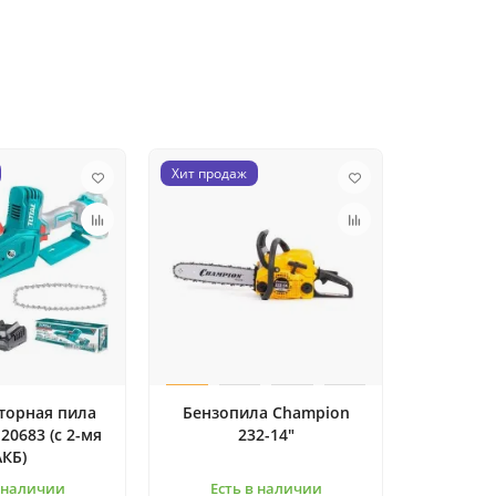
Хит продаж
торная пила
Бензопила Champion
I20683 (с 2-мя
232-14"
АКБ)
в наличии
Есть в наличии