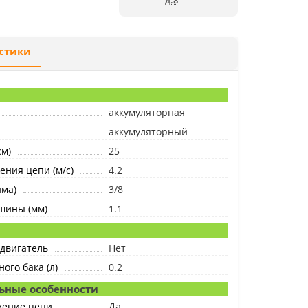
д.8
стики
аккумуляторная
аккумуляторный
м)
25
ения цепи (м/с)
4.2
йма)
3/8
шины (мм)
1.1
двигатель
Нет
ого бака (л)
0.2
ьные особенности
жение цепи
Да