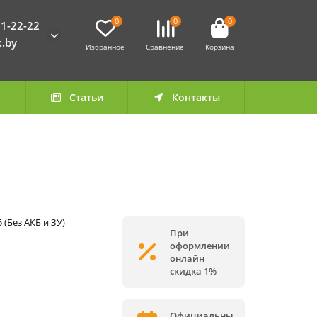
0
0
0
1-22-22
k.by
Избранное
Сравнение
Корзина
а
Статьи
Контакты
 (Без АКБ и ЗУ)
При
оформлении
онлайн
скидка 1%
Официальны