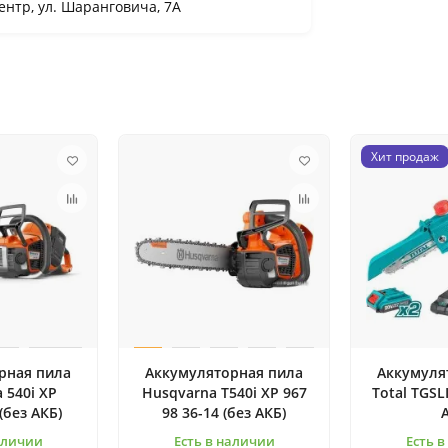
нтр, ул. Шаранговича, 7А
Хит продаж
рная пила
Аккумуляторная пила
Аккумуля
 540i XP
Husqvarna T540i XP 967
Total TGSL
(без АКБ)
98 36-14 (без АКБ)
аличии
Есть в наличии
Есть 