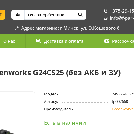
+375-29-15
Г
info@f-par
📍
Адрес магазина: г.Минск, ул. О.Кошевого 8
О нас
Доставка и оплата
Рассрочк
nworks G24CS25 (без АКБ и ЗУ)
Модель
24V G24CS25
Артикул
fp007660
Производитель
Greenworks
Есть в наличии