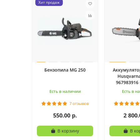
Хит продаж
Бензопила MG 250
Аккумулято
Husqvarna
967983916 
Есть в наличии
Есть в н
7 отзывов
550.00 р.
2 800.
В корзину
В ко