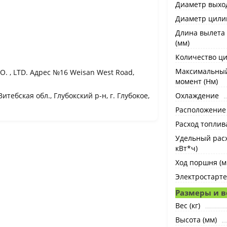
Диаметр выход
Диаметр цили
Длина вылета 
(мм)
Количество ц
Максимальны
. , LTD. Адрес №16 Weisan West Road,
момент (Нм)
тебская обл., Глубокский р-н, г. Глубокое,
Охлаждение
Расположение
Расход топлива
Удельный расх
кВт*ч)
Ход поршня (м
Электростарт
Размеры и в
Вес (кг)
Высота (мм)