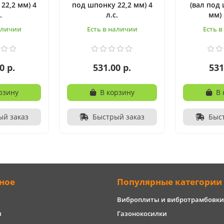
22,2 мм) 4
под шпонку 22,2 мм) 4
(вал под
.
л.с.
мм) 
аличии
Есть в наличии
Есть 
0 р.
531.00 р.
531
рзину
В корзину
В 
ый заказ
Быстрый заказ
Быс
ное
Популярные категории
Виброплиты и вибротрамбовки
и
Газонокосилки