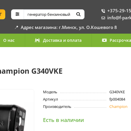
+375-29-15
Г
info@f-par
📍
Адрес магазина: г.Минск, ул. О.Кошевого 8
О нас
Доставка и оплата
Рассрочк
hampion G340VKE
Модель
G340VKE
Артикул
fp004084
Производитель
Champion
Есть в наличии