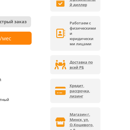
й диллер
стрый заказ
Работаем с
физическими
и
р/мес
юридически
ми лицами
Доставка по
всей РБ
й
Кредит,
рассрочка,
лизинг
ктный
Магазин г.
Минск, ул.
О.Кошевого,