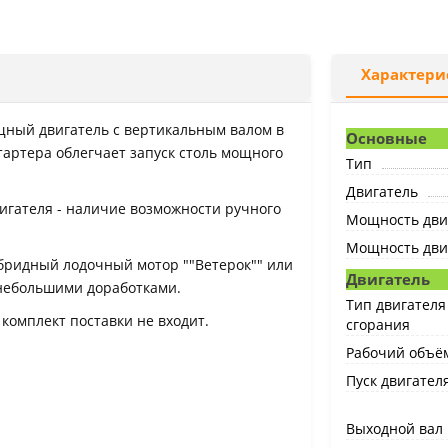
Характери
щный двигатель с вертикальным валом в
Основные
артера облегчает запуск столь мощного
Тип
Двигатель
игателя - наличие возможности ручного
Мощность двиг
Мощность двига
бридный лодочный мотор ""Ветерок"" или
Двигатель
 небольшими доработками.
Тип двигателя
 комплект поставки не входит.
сгорания
Рабочий объём
Пуск двигател
Выходной вал