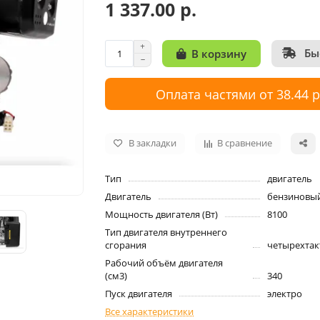
1 337.00 р.
Бы
В корзину
Оплата частями от 38.44 
В закладки
В сравнение
Тип
двигатель
Двигатель
бензиновы
Мощность двигателя (Вт)
8100
Тип двигателя внутреннего
сгорания
четырехта
Рабочий объём двигателя
(см3)
340
Пуск двигателя
электро
Все характеристики