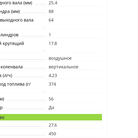
ного вала (мм)
25.4
ндра (мм)
88
выходного вала
64
илиндров
1
й крутящий
17,8
воздушное
 коленвала
вертикальное
 (л/ч)
4,23
од топлива (г/
374
м)
56
ер
Да
ес
27,6
450