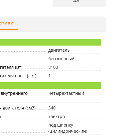
д.8
стики
двигатель
бензиновый
ателя (Вт)
8100
теля в л.с. (л.с.)
11
 внутреннего
четырехтактный
 двигателя (см3)
340
я
электро
под шпонку
(цилиндрический)