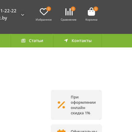
0
0
0
1-22-22
k.by
Избранное
Сравнение
Корзина
а
Статьи
Контакты
При
оформлении
онлайн
скидка 1%
Официальны