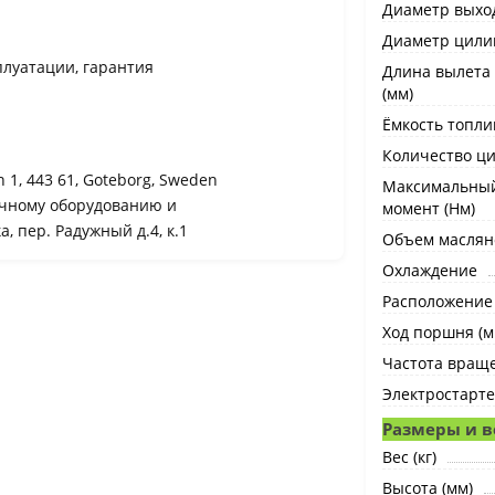
Диаметр выход
Диаметр цили
сплуатации, гарантия
Длина вылета 
(мм)
Ёмкость топлив
Количество ц
n 1, 443 61, Goteborg, Sweden
Максимальны
чному оборудованию и
момент (Нм)
, пер. Радужный д.4, к.1
Объем масляно
Охлаждение
Расположение
Ход поршня (м
Частота враще
Электростарт
Размеры и в
Вес (кг)
Высота (мм)