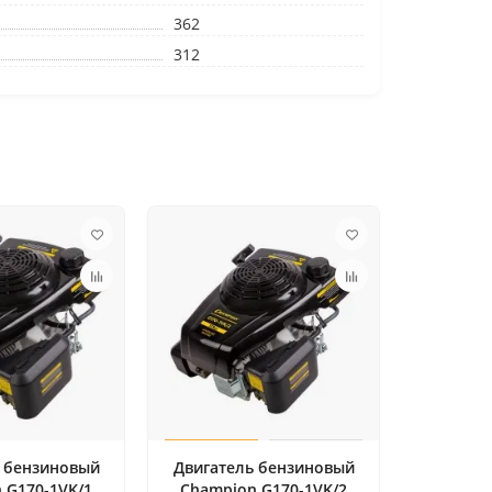
362
312
 бензиновый
Двигатель бензиновый
 G170-1VK/1
Champion G170-1VK/2