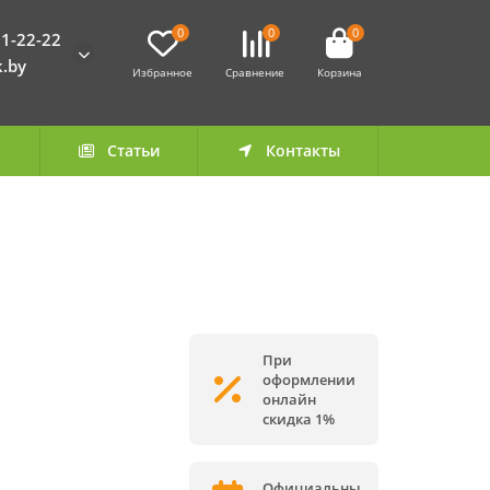
0
0
0
1-22-22
k.by
Избранное
Сравнение
Корзина
а
Статьи
Контакты
При
оформлении
онлайн
скидка 1%
Официальны