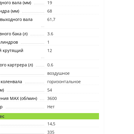
ного вала (мм)
19
ндра (мм)
68
выходного вала
61,7
ного бака (л)
3.6
илиндров
1
й крутящий
12
го картрера (л)
0.6
воздушное
 коленвала
горизонтальное
м)
54
ния MAX (об/мин)
3600
ер
Нет
ес
14,5
335