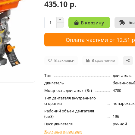
435.10 р.
Бы
В корзину
Оплата частями от 12.51 
В закладки
В сравнение
Тип
двигатель
Двигатель
бензиновы
Мощность двигателя (Вт)
4780
Тип двигателя внутреннего
сгорания
четырехта
Рабочий объём двигателя
(см3)
196
Пуск двигателя
ручной
Все характеристики