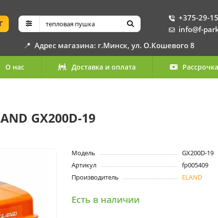
+375-29-15
Г
info@f-par
📍
Адрес магазина: г.Минск, ул. О.Кошевого 8
О нас
Доставка и оплата
Рассрочк
LAND GX200D-19
Модель
GX200D-19
Артикул
fp005409
Производитель
ELAND
Есть в наличии