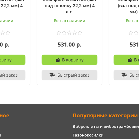
22,2 мм) 4
под шпонку 22,2 мм) 4
(вал под
.
л.с.
мм) 
аличии
Есть в наличии
Есть 
0 р.
531.00 р.
531
рзину
В корзину
В 
ый заказ
Быстрый заказ
Быс
ное
Популярные категории
Виброплиты и вибротрамбовки
и
Газонокосилки