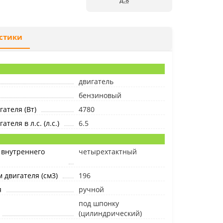
д.8
стики
двигатель
бензиновый
ателя (Вт)
4780
теля в л.с. (л.с.)
6.5
 внутреннего
четырехтактный
 двигателя (см3)
196
я
ручной
под шпонку
(цилиндрический)