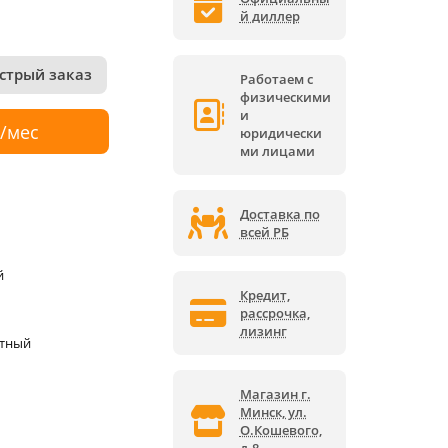
й диллер
стрый заказ
Работаем с
физическими
и
р/мес
юридически
ми лицами
Доставка по
всей РБ
й
Кредит,
рассрочка,
лизинг
ктный
Магазин г.
Минск, ул.
О.Кошевого,