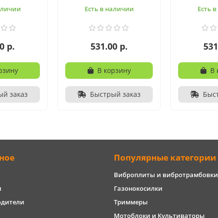
аличии
Есть в наличии
Есть 
0 р.
531.00 р.
531
рзину
В корзину
В 
ый заказ
Быстрый заказ
Быс
ное
Популярные категории
Виброплиты и вибротрамбовки
и
Газонокосилки
одители
Триммеры
Мотоблоки и Культиваторы