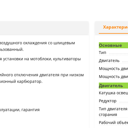
Характери
воздушного охлаждения со шлицевым
Основные
ильзованный.
Тип
я установки на мотоблоки, культиваторы
Двигатель
Мощность двиг
рийного отключения двигателя при низком
Мощность двига
нзионный карбюратор.
Двигатель
Катушка освещ
Редуктор
Тип двигателя
плуатации, гарантия
сгорания
Рабочий объём