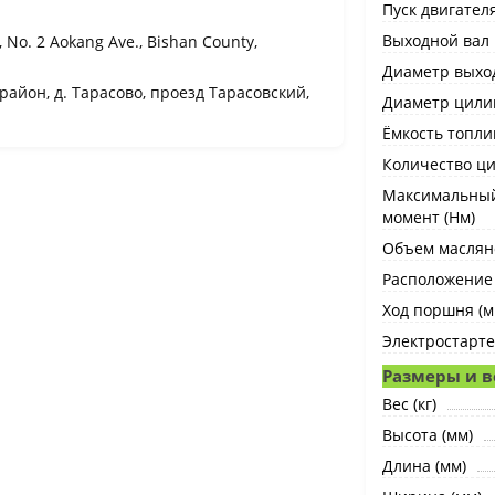
Пуск двигател
Выходной вал
 No. 2 Aokang Ave., Bishan County,
Диаметр выход
айон, д. Тарасово, проезд Тарасовский,
Диаметр цили
Ёмкость топлив
Количество ц
Максимальны
момент (Нм)
Объем масляно
Расположение
Ход поршня (м
Электростарт
Размеры и в
Вес (кг)
Высота (мм)
Длина (мм)