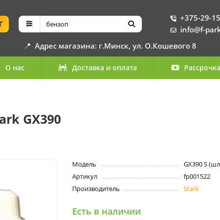
+375-29-15
Г
info@f-par
📍
Адрес магазина: г.Минск, ул. О.Кошевого 8
О нас
Доставка и оплата
Рассрочк
ark GX390
Модель
GX390 S (шл
Артикул
fp001522
Производитель
Stark
Есть в наличии