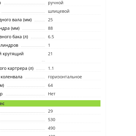
я
ручной
шлицевой
ного вала (мм)
25
ндра (мм)
88
ного бака (л)
6.5
илиндров
1
й крутящий
21
го картрера (л)
1.1
 коленвала
горизонтальное
м)
64
ер
Нет
ес
29
530
490