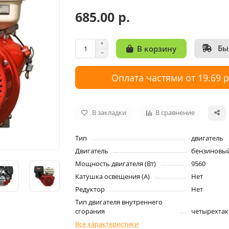
685.00 р.
Бы
В корзину
Оплата частями от 19.69 
В закладки
В сравнение
Тип
двигатель
Двигатель
бензиновы
Мощность двигателя (Вт)
9560
Катушка освещения (А)
Нет
Редуктор
Нет
Тип двигателя внутреннего
сгорания
четырехта
Все характеристики