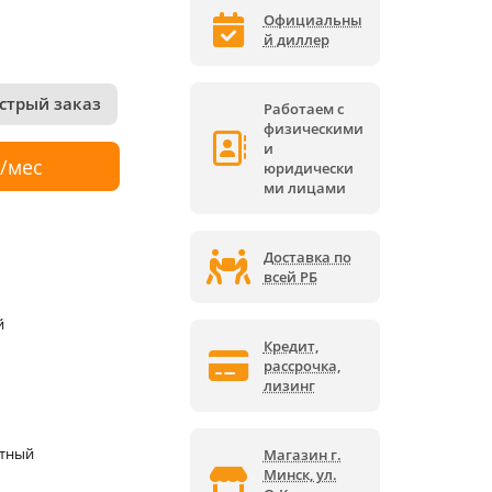
Официальны
й диллер
стрый заказ
Работаем с
физическими
и
р/мес
юридически
ми лицами
Доставка по
всей РБ
й
Кредит,
рассрочка,
лизинг
ктный
Магазин г.
Минск, ул.