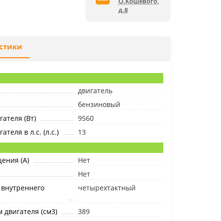
О.Кошевого,
д.8
стики
двигатель
бензиновый
ателя (Вт)
9560
теля в л.с. (л.с.)
13
ения (А)
Нет
Нет
 внутреннего
четырехтактный
 двигателя (см3)
389