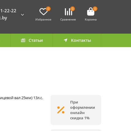
0
0
0
1-22-22
k.by
Избранное
Сравнение
Корзина
а
Статьи
Контакты
ицевой вал 25мм) 13л.с.
При
оформлении
онлайн
скидка 1%