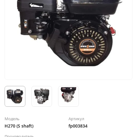
Модель
Артикул
H270 (S shaft)
fp003834
Производитель