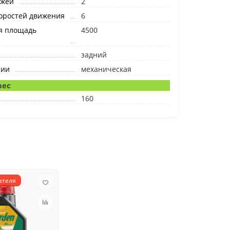
ожей
2
оростей движения
6
я площадь
4500
задний
сии
механическая
вес
160
ателя