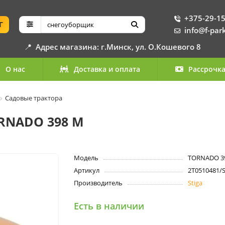
+375-29-15
Г
info@f-par
📍
Адрес магазина: г.Минск, ул. О.Кошевого 8
О нас
Доставка и оплата
Рассрочк
Садовые трактора
ORNADO 398 M
Модель
TORNADO 3
Артикул
2T0510481/
Производитель
Stiga
Есть в наличии