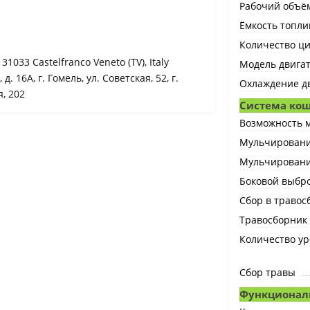
Рабочий объём
Ёмкость топлив
Количество ц
- 31033 Castelfranco Veneto (TV), Italy
Модель двига
д. 16А, г. Гомель, ул. Советская, 52, г.
Охлаждение д
я, 202
Система ко
Возможность 
Мульчирован
Мульчировани
Боковой выбр
Сбор в травос
Травосборник
Количество ур
Сбор травы
Функционал