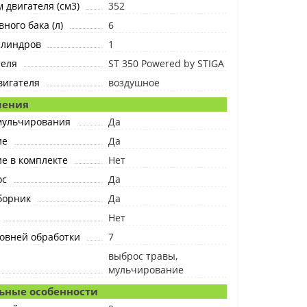
 двигателя (см3)
352
ного бака (л)
6
илиндров
1
теля
ST 350 Powered by STIGA
вигателя
воздушное
шения
мульчирования
Да
ие
Да
е в комплекте
Нет
ос
Да
борник
Да
Нет
овней обработки
7
выброс травы,
мульчирование
ьные особенности