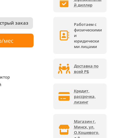
й диллер
стрый заказ
Работаем с
физическими
и
р/мес
юридически
ми лицами
Доставка по
всей РБ
актор
й
Кредит,
рассрочка,
лизинг
Магазин г.
Минск, ул.
О.Кошевого,