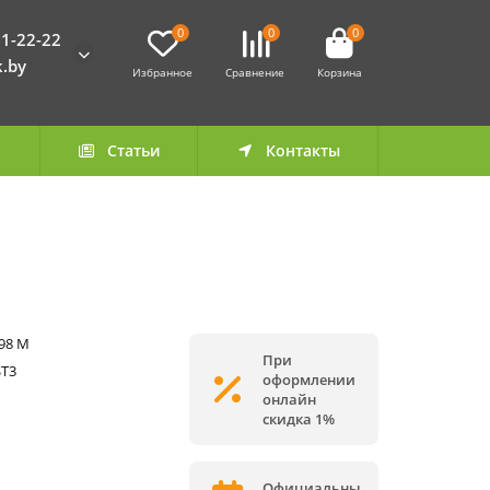
0
0
0
1-22-22
k.by
Избранное
Сравнение
Корзина
а
Статьи
Контакты
98 M
При
ST3
оформлении
онлайн
скидка 1%
Официальны