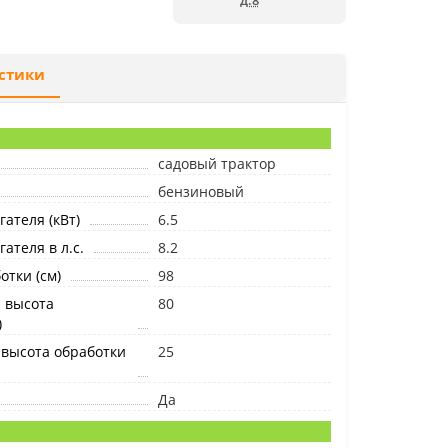
д.8
стики
садовый трактор
бензиновый
ателя (кВт)
6.5
ателя в л.с.
8.2
тки (см)
98
 высота
80
)
высота обработки
25
Да