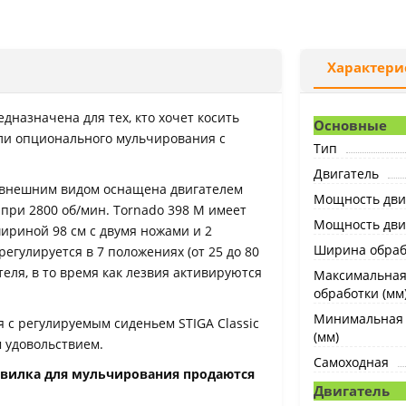
Характери
дназначена для тех, кто хочет косить
Основные
ли опционального мульчирования с
Тип
Двигатель
 внешним видом оснащена двигателем
Мощность двиг
 при 2800 об/мин. Tornado 398 M имеет
Мощность двиг
риной 98 см с двумя ножами и 2
Ширина обрабо
егулируется в 7 положениях (от 25 до 80
еля, в то время как лезвия активируются
Максимальная
обработки (мм
Минимальная 
я с регулируемым сиденьем STIGA Classic
(мм)
м удовольствием.
Самоходная
и вилка для мульчирования продаются
Двигатель