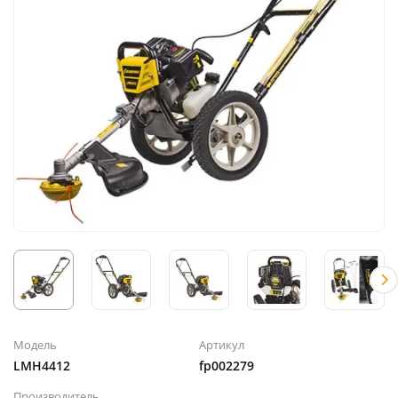
Модель
Артикул
LMH4412
fp002279
Производитель