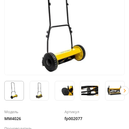
Модель
Артикул
MM4026
fp002077
Производитель