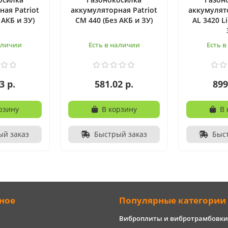
ая Patriot
аккумуляторная Patriot
аккумулят
 АКБ и ЗУ)
CM 440 (Без АКБ и ЗУ)
AL 3420 Li
аличии
Есть в наличии
Есть 
3 р.
581.02 р.
899
рзину
В корзину
В 
ый заказ
Быстрый заказ
Быс
ное
Популярные категории
Виброплиты и вибротрамбовки