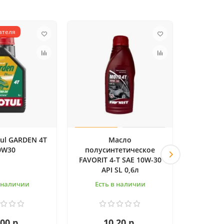
ателя
ul GARDEN 4T
Масло
0W30
полусинтетическое
полус
FAVORIT 4-T SAE 10W-30
FAVORIT
API SL 0,6л
в наличии
Есть в наличии
Ест
00 р.
10.20 р.
1