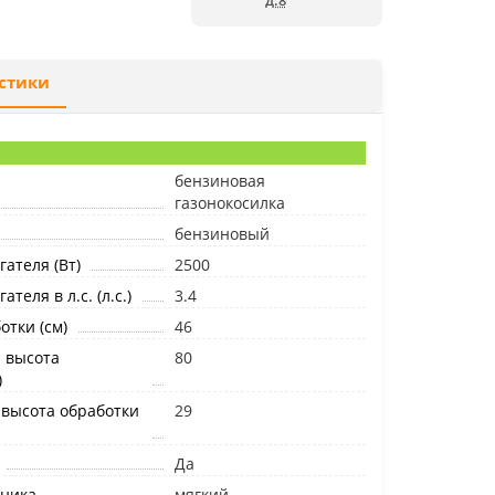
д.8
стики
бензиновая
газонокосилка
бензиновый
ателя (Вт)
2500
теля в л.с. (л.с.)
3.4
тки (см)
46
 высота
80
)
высота обработки
29
Да
рника
мягкий