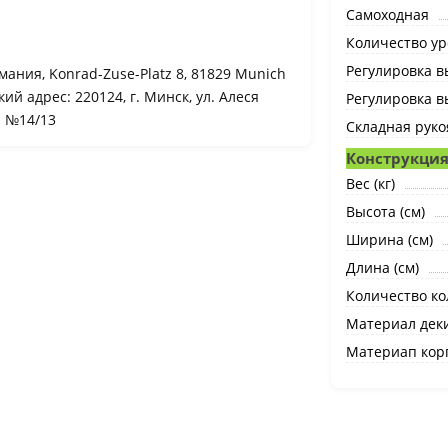
Самоходная
Количество ур
Регулировка 
мания, Konrad-Zuse-Platz 8, 81829 Munich
й адрес: 220124, г. Минск, ул. Алеся
Регулировка в
а №14/13
Складная руко
Конструкция
Вес (кг)
Высота (см)
Ширина (см)
Длина (см)
Количество ко
Материал дек
Материап кор