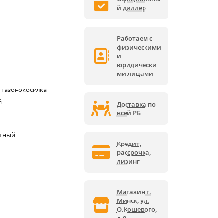
й диллер
Работаем с
физическими
и
юридически
ми лицами
 газонокосилка
й
Доставка по
всей РБ
ктный
Кредит,
рассрочка,
лизинг
Магазин г.
Минск, ул.
О.Кошевого,