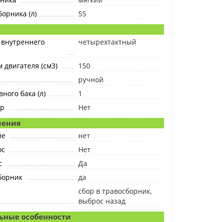
орника (л)
55
 внутреннего
четырехтактный
 двигателя (см3)
150
ручной
ного бака (л)
1
ер
Нет
шения
ие
нет
ос
Нет
с
Да
борник
да
сбор в травосборник,
выброс назад
ьные особенности