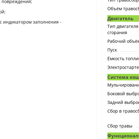
от повреждений;
Объём травосб
ой;
Двигатель
с индикатором заполнения -
Тип двигателя
сгорания
Рабочий объём
Пуск
Ёмкость топлив
Электростарт
Система ко
Мульчирован
Боковой выбр
Задний выбро
Сбор в травос
Сбор травы
Функционал