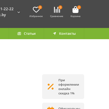
0
0
0
1-22-22
k.by
Избранное
Сравнение
Корзина
а
Статьи
Контакты
При
оформлении
онлайн
скидка 1%
Официальны