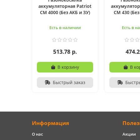
аккумуляторная Patriot
аккумуляторн
CM 4000 (Без АКБ и ЗУ)
CM 430 (Без
Есть в наличии
Есть в н
513.78 р.
474.2
В корзину
В ко
Быстрый заказ
Быстр
Информация
Полез
О нас
Акции