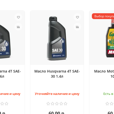
Выбор покуп
rna 4T SAE-
Масло Husqvarna 4T SAE-
Масло Mot
.6л
30 1.4л
1
ичие и цену
Уточняйте наличие и цену
Есть 
0 р.
60.00 р.
60.