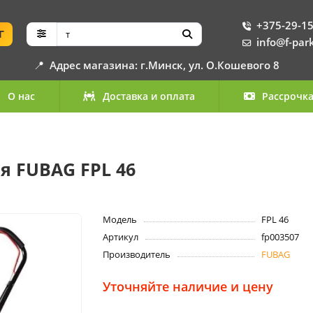
+375-29-15
Г
info@f-par
📍
Адрес магазина: г.Минск, ул. О.Кошевого 8
О нас
Доставка и оплата
Рассрочк
я FUBAG FPL 46
Модель
FPL 46
Артикул
fp003507
Производитель
FUBAG
Уточняйте наличие и цену