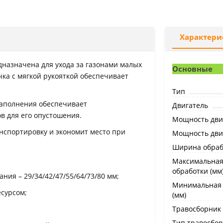
Характери
дназначена для ухода за газонами малых
Основные
ка с мягкой рукояткой обеспечивает
Тип
заполнения обеспечивает
Двигатель
в для его опустошения.
Мощность двиг
нспортировку и экономит место при
Мощность двига
Ширина обрабо
Максимальная
обработки (мм
ния – 29/34/42/47/55/64/73/80 мм;
Минимальная 
есурсом;
(мм)
Травосборник
Тип травосбо