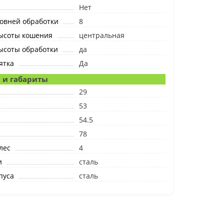
Нет
овней обработки
8
высоты кошения
центральная
ысоты обработки
да
ятка
Да
 и габариты
29
53
54.5
78
лес
4
и
сталь
пуса
сталь