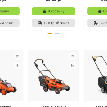
рзину
В корзину
В 
ый заказ
Быстрый заказ
Быс
осилка
Газонокосилка
Газон