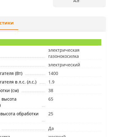
д.8
стики
электрическая
газонокосилка
электрический
ателя (Вт)
1400
теля в л.с. (л.с.)
1.9
тки (см)
38
 высота
65
)
высота обработки
25
Да
рника
жесткий