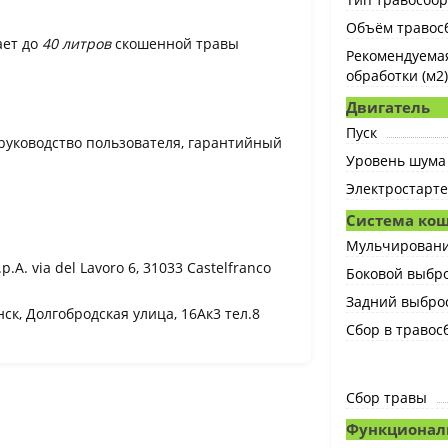
Объём травосб
ает до
40 литров
скошенной травы
Рекомендуема
обработки (м2)
Двигатель
Пуск
 руководство пользователя, гарантийный
Уровень шума 
Электростарт
Система ко
Мульчирован
p.A. via del Lavoro 6, 31033 Castelfranco
Боковой выбр
Задний выбро
ск, Долгобродская улица, 16Ак3 тел.8
Сбор в травос
Сбор травы
Функционал