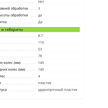
Нет
овней обработки
3
ысоты обработки
да
ятка
Да
 и габариты
8.7
110
53
78
х колес (мм)
140
них колес (мм)
140
лес
4
и
пластик
пуса
ударопрочный пластик