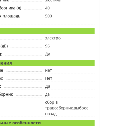
орника (л)
40
я площадь
500
электро
(дБ)
96
ер
Да
шения
ие
нет
ос
Нет
с
Да
борник
да
сбор в
травосборник,выброс
назад
ьные особенности