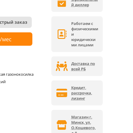
й диллер
стрый заказ
Работаем с
физическими
и
р/мес
юридически
ми лицами
Доставка по
всей РБ
кая газонокосилка
кий
Кредит,
рассрочка,
лизинг
Магазин г.
Минск, ул.
О.Кошевого,