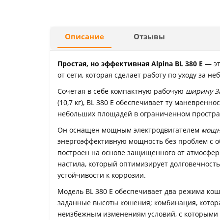
Описание
Отзывы
Простая, но эффективная Alpina BL 380 E
— эт
от сети, которая сделает работу по уходу за 
Сочетая в себе компактную рабочую
ширину 38
(10,7 кг), BL 380 E обеспечивает ту маневренн
небольших площадей в ограниченном простра
Он оснащен мощным электродвигателем
мощн
энергоэффективную мощность без проблем с о
построен на основе защищенного от атмосфе
настила, который оптимизирует
долговечность
устойчивости к коррозии.
Модель BL 380 E обеспечивает два режима коше
заданные высоты кошения;
комбинация, котор
неизбежным изменениям условий, с которыми 