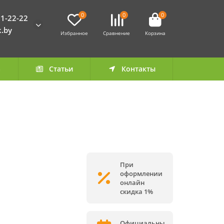
0
0
0
1-22-22
k.by
Избранное
Сравнение
Корзина
а
Статьи
Контакты
При
оформлении
онлайн
скидка 1%
Официальны