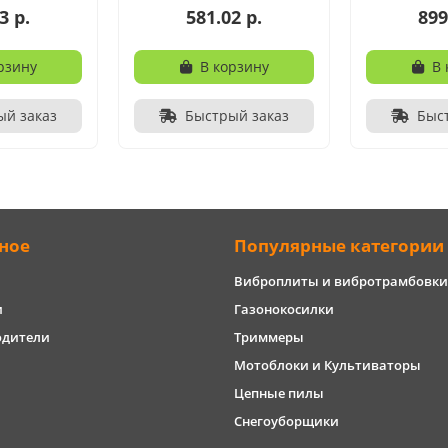
3 р.
581.02 р.
899
рзину
В корзину
В 
ый заказ
Быстрый заказ
Быс
ное
Популярные категории
Виброплиты и вибротрамбовки
и
Газонокосилки
одители
Триммеры
Мотоблоки и Культиваторы
Цепные пилы
Снегоуборщики