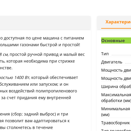
Характери
о доступная по цене машина с питанием
Основные
небольшими газонами быстрой и простой!
Тип
 см,
простой ручной привод и малый вес
ость, которая необходима при стрижке
Двигатель
нстве.
Мощность двиг
остью 1400 Вт
, который обеспечивает
Мощность двига
бслуживанием или запуском;
и он
Ширина обрабо
рных воздействий полипропиленового
Максимальная
 за счет придания ему внутренней
обработки (мм
Минимальная 
ния (сбор; задний выброс) и три
(мм)
ая позволит вам адаптироваться к
Травосборник
вы столкнетесь в течение
Тип травосбо