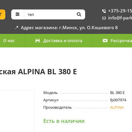
+375-29-15
Г
info@f-par
📍
Адрес магазина: г.Минск, ул. О.Кошевого 8
О нас
Доставка и оплата
Рассрочк
кая ALPINA BL 380 E
Модель
BL 380 E
Артикул
fp007974
Производитель
ALPINA
Есть в наличии