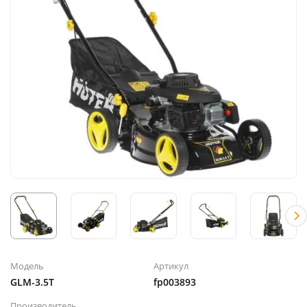
Модель
Артикул
GLM-3.5T
fp003893
Производитель