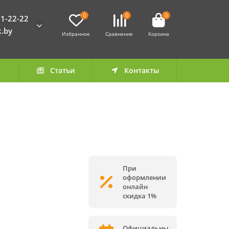
0
0
0
1-22-22
k.by
Избранное
Сравнение
Корзина
а
Статьи
Контакты
При
оформлении
онлайн
скидка 1%
Официальны