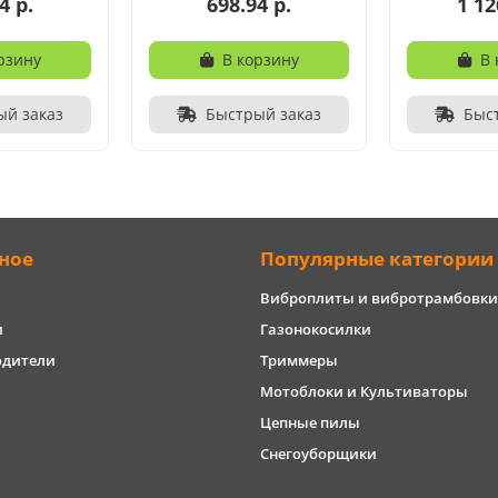
4 р.
698.94 р.
1 12
рзину
В корзину
В 
ый заказ
Быстрый заказ
Быс
ное
Популярные категории
Виброплиты и вибротрамбовки
и
Газонокосилки
одители
Триммеры
Мотоблоки и Культиваторы
Цепные пилы
Снегоуборщики