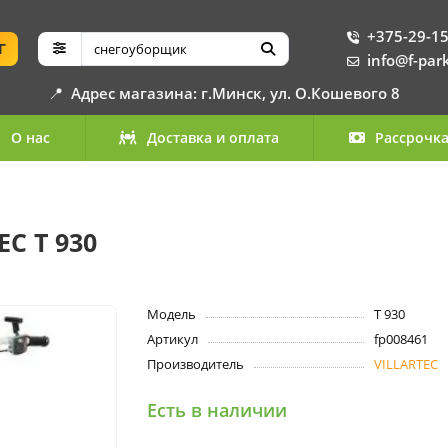
+375-29-15
Г
info@f-par
📍
Адрес магазина: г.Минск, ул. О.Кошевого 8
О нас
Доставка и оплата
Рассрочк
C T 930
Модель
T 930
Артикул
fp008461
Производитель
VILLARTEC
Есть в наличии