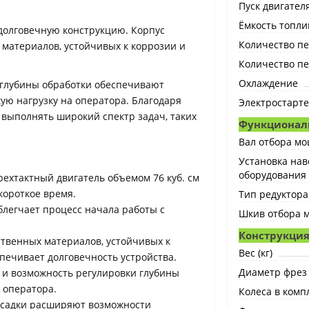
Пуск двигател
Ёмкость топлив
 долговечную конструкцию. Корпус
Количество п
 материалов, устойчивых к коррозии и
Количество п
Охлаждение
 глубины обработки обеспечивают
ю нагрузку на оператора. Благодаря
Электростарт
 выполнять широкий спектр задач, таких
Функционал
Вал отбора м
Установка нав
оборудования
хтактный двигатель объемом 76 куб. см
короткое время.
Тип редуктора
блегчает процесс начала работы с
Шкив отбора 
Конструкция
ственных материалов, устойчивых к
Вес (кг)
печивает долговечность устройства.
Диаметр фрез 
 и возможность регулировки глубины
 оператора.
Колеса в комп
асадки расширяют возможности