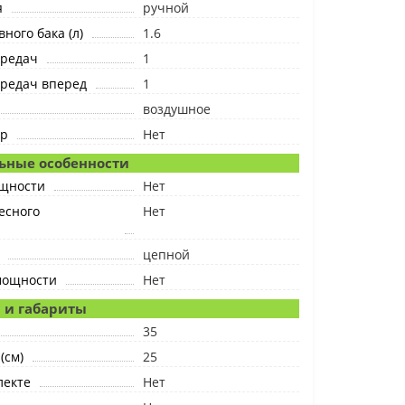
я
ручной
ного бака (л)
1.6
ередач
1
ередач вперед
1
воздушное
ер
Нет
ьные особенности
ощности
Нет
есного
Нет
цепной
мощности
Нет
 и габариты
35
(см)
25
лекте
Нет