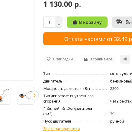
1 130.00 р.
Бы
В корзину
Оплата частями от 32.49 
В закладки
В сравнение
Тип
мотокульти
Двигатель
бензиновы
Мощность двигателя (Вт)
2200
Тип двигателя внутреннего
сгорания
четырехта
Рабочий объём двигателя
(см3)
79
Пуск двигателя
ручной
Все характеристики