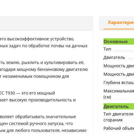
Характери
то высокоэффективное устройство,
Основные
ных задач по обработке почвы на дачных
Тип
Двигатель
ть землю, рыхлить и культивировать её,
Мощность двиг
Благодаря мощному бензиновому двигателю
Мощность двига
нет незаменимым помощником для
Глубина вспаш
Максимальная
EC T930 — это его мощный
(см)
вает высокую производительность и
Двигатель
Тип двигателя
озволяет обрабатывать значительные
сгорания
щен системой ручного запуска, что
Рабочий объём
ым для любого пользователя, независимо