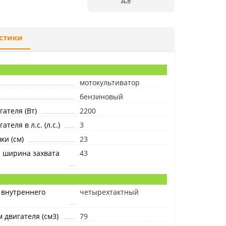
д.8
стики
мотокультиватор
бензиновый
ателя (Вт)
2200
теля в л.с. (л.с.)
3
ки (см)
23
 ширина захвата
43
 внутреннего
четырехтактный
 двигателя (см3)
79