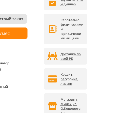
й диллер
стрый заказ
Работаем с
физическими
и
р/мес
юридически
ми лицами
Доставка по
всей РБ
ватор
й
Кредит,
рассрочка,
лизинг
ктный
Магазин г.
Минск, ул.
О.Кошевого,