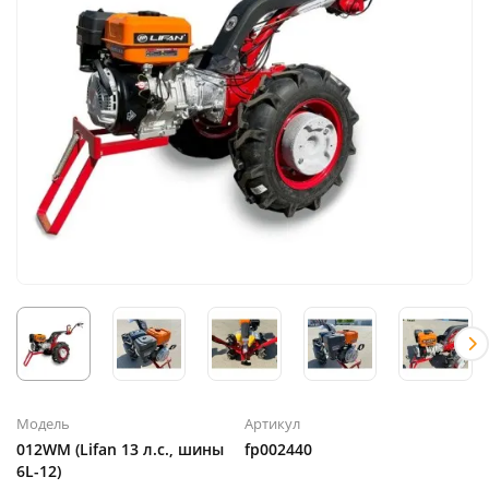
Модель
Артикул
012WM (Lifan 13 л.с., шины
fp002440
6L-12)