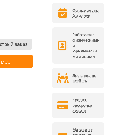
Официальны
й диллер
Работаем с
физическими
стрый заказ
и
юридически
ми лицами
/мес
Доставка по
всей РБ
Кредит,
рассрочка,
лизинг
Магазин г.