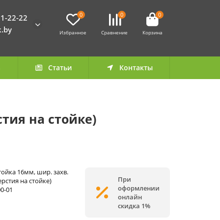
0
0
0
1-22-22
k.by
Избранное
Сравнение
Корзина
а
Статьи
Контакты
стия на стойке)
тойка 16мм, шир. захв.
При
верстия на стойке)
оформлении
00-01
онлайн
скидка 1%