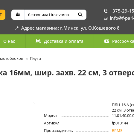
+375-29-15
Г
info@f-par
📍
Адрес магазина: г.Минск, ул. О.Кошевого 8
О нас
Доставка и оплата
Рассрочк
 мотоблоков
Плуги
а 16мм, шир. захв. 22 см, 3 отвер
ПЛН-16 А (с
22 см, 3 от
Модель
11.01.40.00.
Артикул
fp010144
Производитель
ВРМЗ