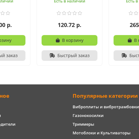
аличии
Есть в наличии
Есть 
00 р.
120.72 р.
265
рзину
В корзину
В 
ый заказ
Быстрый заказ
Быс
ное
Популярные категории
Виброплиты и вибротрамбовки
и
Газонокосилки
одители
Триммеры
Мотоблоки и Культиваторы