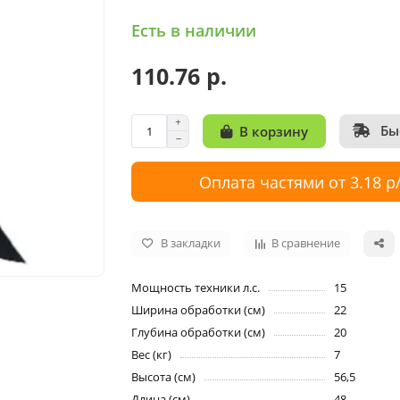
Есть в наличии
110.76 р.
Бы
В корзину
Оплата частями от 3.18 р
В закладки
В сравнение
Мощность техники л.с.
15
Ширина обработки (см)
22
Глубина обработки (см)
20
Вес (кг)
7
Высота (см)
56,5
Длина (см)
48