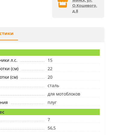
Минск, ул.
О.Кошевого,
д.8
стики
ики л.с.
15
тки (см)
22
отки (см)
20
сталь
для мотоблоков
ания
плуг
ес
7
56,5