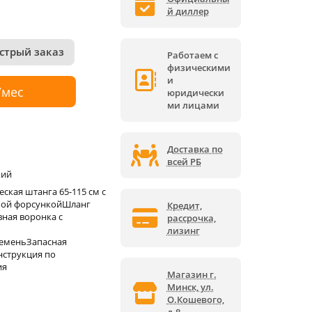
й диллер
стрый заказ
Работаем с
физическими
и
/мес
юридически
ми лицами
Доставка по
всей РБ
кий
ская штанга 65-115 см с
мой форсункойШланг
Кредит,
вная воронка с
рассрочка,
лизинг
еменьЗапасная
струкция по
ия
Магазин г.
Минск, ул.
О.Кошевого,