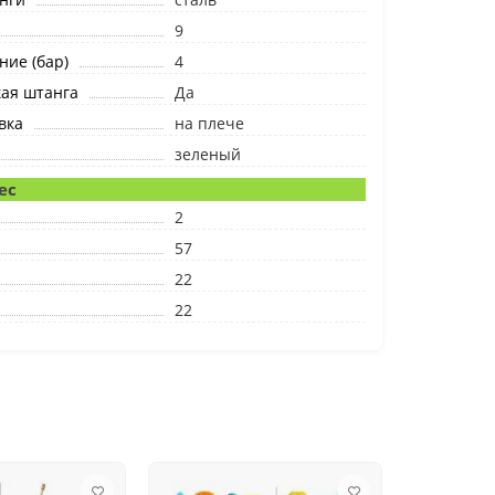
9
ние (бар)
4
ая штанга
Да
вка
на плече
зеленый
ес
2
57
22
22