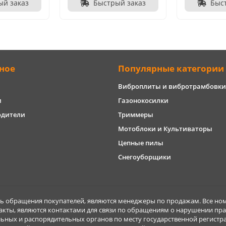
ый заказ
Быстрый заказ
Быс
ное
Популярные категории
Виброплиты и вибротрамбовки
и
Газонокосилки
одители
Триммеры
Мотоблоки и Культиваторы
Цепные пилы
Снегоуборщики
обращения покупателей, являются менеджеры по продажам. Все ном
акты, являются контактами для связи по обращениям о нарушении пра
ьных и распорядительных органов по месту государственной регист