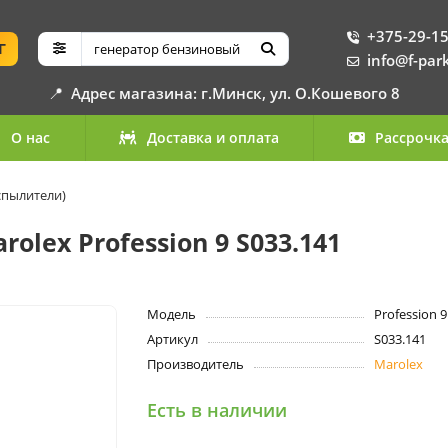
+375-29-15
Г
info@f-par
📍
Адрес магазина: г.Минск, ул. О.Кошевого 8
О нас
Доставка и оплата
Рассрочк
спылители)
lex Profession 9 S033.141
Модель
Profession 
Артикул
S033.141
Производитель
Marolex
Есть в наличии