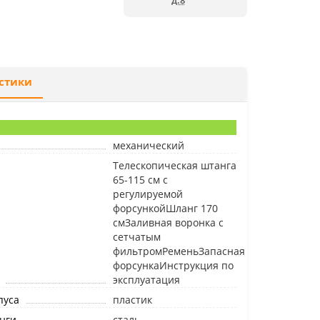
д.8
стики
механический
Телескопическая штанга
65-115 см с
регулируемой
форсункойШланг 170
смЗаливная воронка с
сетчатым
фильтромРеменьЗапасная
форсункаИнструкция по
эксплуатация
пуса
пластик
нги
сталь