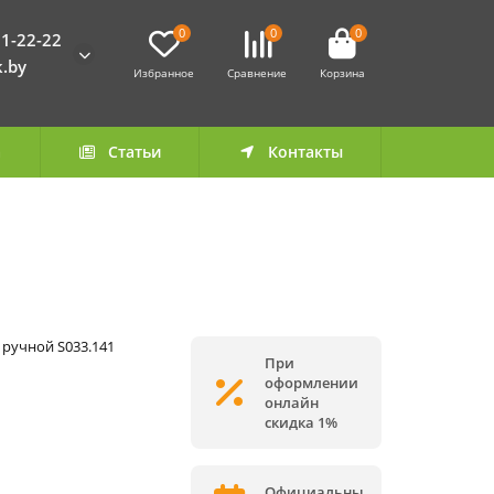
0
0
0
1-22-22
k.by
Избранное
Сравнение
Корзина
а
Статьи
Контакты
9 ручной S033.141
При
оформлении
онлайн
скидка 1%
Официальны