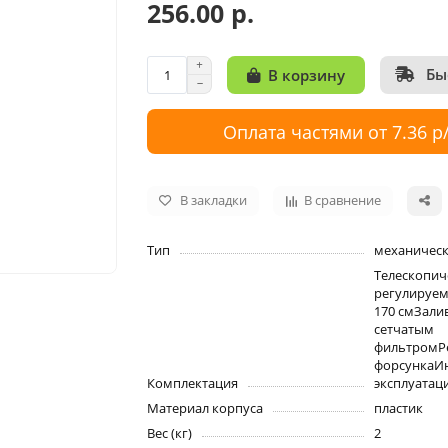
256.00 р.
Бы
В корзину
Оплата частями от 7.36 р
В закладки
В сравнение
Тип
механичес
Телескопиче
регулируе
170 смЗали
сетчатым
фильтромР
форсункаИн
Комплектация
эксплуатац
Материал корпуса
пластик
Вес (кг)
2