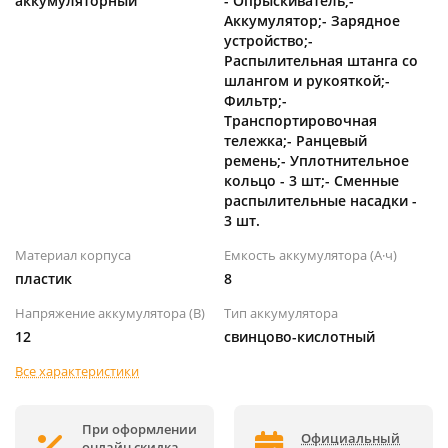
аккумуляторный
- Опрыскиватель;-
Аккумулятор;- Зарядное
устройство;-
Распылительная штанга со
шлангом и рукояткой;-
Фильтр;-
Транспортировочная
тележка;- Ранцевый
ремень;- Уплотнительное
кольцо - 3 шт;- Сменные
распылительные насадки -
3 шт.
Материал корпуса
Емкость аккумулятора (А·ч)
пластик
8
Напряжение аккумулятора (В)
Тип аккумулятора
12
свинцово-кислотный
Все характеристики
При оформлении
Официальный
онлайн скидка