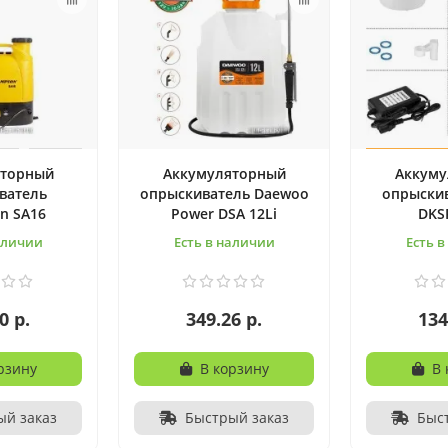
яторный
Аккумуляторный
Аккуму
ватель
опрыскиватель Daewoo
опрыскив
n SA16
Power DSA 12Li
DKS
аличии
Есть в наличии
Есть 
0 р.
349.26 р.
134
рзину
В корзину
В 
ый заказ
Быстрый заказ
Быс