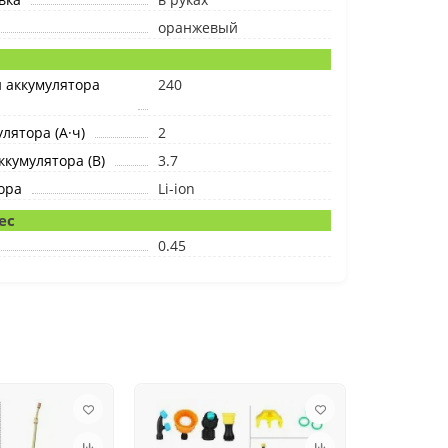
оранжевый
 аккумулятора
240
лятора (А·ч)
2
кумулятора (В)
3.7
ора
Li-ion
ес
0.45