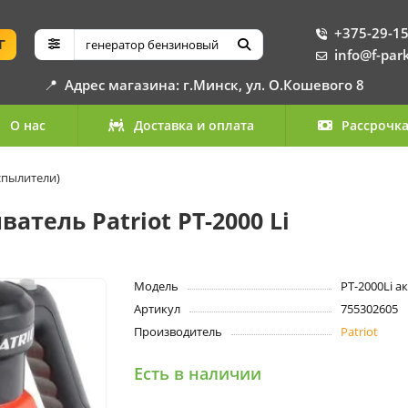
+375-29-15
Г
info@f-par
📍
Адрес магазина: г.Минск, ул. О.Кошевого 8
О нас
Доставка и оплата
Рассрочк
спылители)
тель Patriot PT-2000 Li
Модель
PT-2000Li 
Артикул
755302605
Производитель
Patriot
Есть в наличии