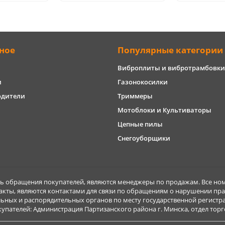
ное
Популярные категории
Виброплиты и вибротрамбовки
и
Газонокосилки
одители
Триммеры
Мотоблоки и Культиваторы
Цепные пилы
Снегоуборщики
обращения покупателей, являются менеджеры по продажам. Все ном
акты, являются контактами для связи по обращениям о нарушении пра
ьных и распорядительных органов по месту государственной регист
ателей: Администрация Партизанского района г. Минска, отдел торговл