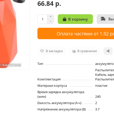
66.84 р.
Бы
В корзину
Оплата частями от 1.92 р
В закладки
В сравнение
Тип
аккумулят
Распылитель
Кабель заря
Комплектация
Распылител
Материал корпуса
пластик
Время зарядки аккумулятора
(мин)
240
Емкость аккумулятора (А·ч)
2
Напряжение аккумулятора (В)
3.7