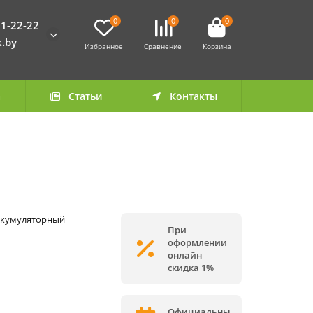
0
0
0
1-22-22
k.by
Избранное
Сравнение
Корзина
а
Статьи
Контакты
аккумуляторный
При
оформлении
онлайн
скидка 1%
Официальны