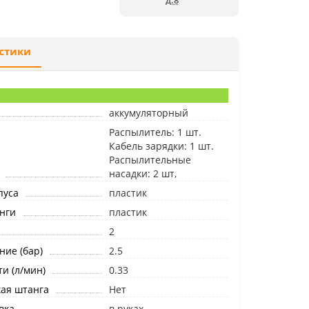
д.8
стики
аккумуляторный
Распылитель: 1 шт.
Кабель зарядки: 1 шт.
Распылительные
насадки: 2 шт,
пуса
пластик
нги
пластик
2
ние (бар)
2.5
и (л/мин)
0.33
ая штанга
Нет
вка
в руках