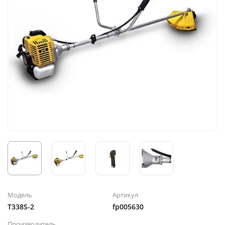
Модель
Артикул
T338S-2
fp005630
Производитель