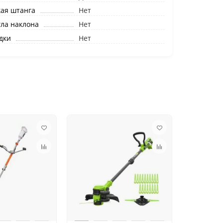
ая штанга
Нет
гла наклона
Нет
дки
Нет