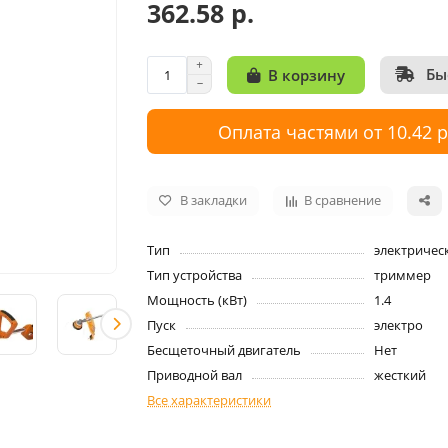
362.58 р.
Бы
В корзину
Оплата частями от 10.42 
В закладки
В сравнение
Тип
электричес
Тип устройства
триммер
Мощность (кВт)
1.4
Пуск
электро
Бесщеточный двигатель
Нет
Приводной вал
жесткий
Все характеристики