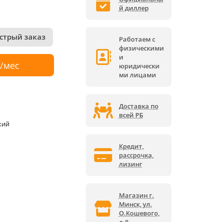
й диллер
стрый заказ
Работаем с
физическими
и
р/мес
юридически
ми лицами
Доставка по
всей РБ
кий
Кредит,
рассрочка,
лизинг
Магазин г.
Минск, ул.
О.Кошевого,