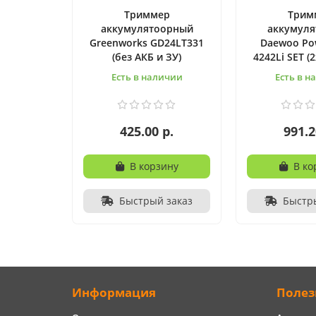
Триммер
Трим
аккумулятоорный
аккумул
Greenworks GD24LT331
Daewoo Po
(без АКБ и ЗУ)
4242Li SET (
Есть в наличии
Есть в н
425.00 р.
991.2
В корзину
В ко
Быстрый заказ
Быстр
Информация
Полез