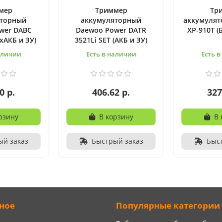
мер
Триммер
Тр
яторный
аккумуляторный
аккумулят
wer DABC
Daewoo Power DATR
XP-910T (
2хАКБ и ЗУ)
3521Li SET (АКБ и ЗУ)
аличии
Есть в наличии
Есть 
0 р.
406.62 р.
327
рзину
В корзину
В 
ый заказ
Быстрый заказ
Быс
ное
Популярные категории