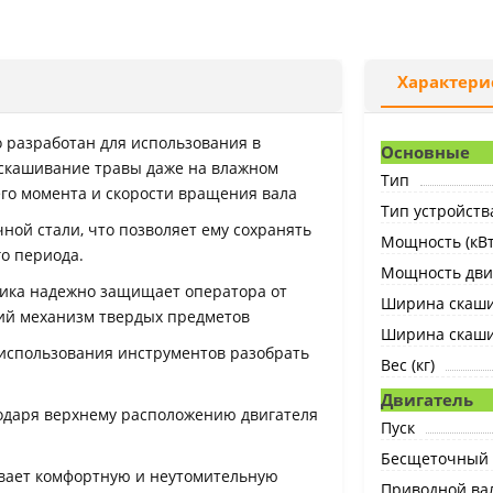
Характери
 разработан для использования в
Основные
 скашивание травы даже на влажном
Тип
его момента и скорости вращения вала
Тип устройств
ной стали, что позволяет ему сохранять
Мощность (кВт
о периода.
Мощность двиг
тика надежно защищает оператора от
Ширина скашив
ий механизм твердых предметов
Ширина скаши
использования инструментов разобрать
Вес (кг)
Двигатель
годаря верхнему расположению двигателя
Пуск
Бесщеточный 
ивает комфортную и неутомительную
Приводной ва