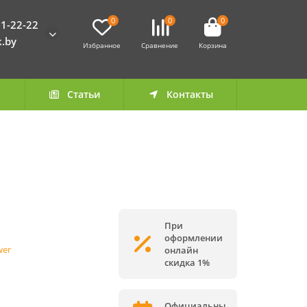
0
0
0
1-22-22
k.by
Избранное
Сравнение
Корзина
а
Статьи
Контакты
При
оформлении
wer
онлайн
скидка 1%
Официальны