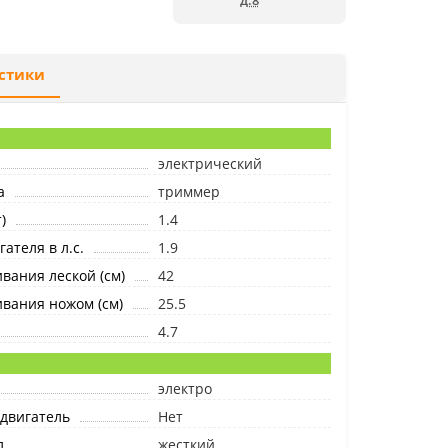
д.8
стики
электрический
а
триммер
)
1.4
ателя в л.с.
1.9
ания леской (см)
42
вания ножом (см)
25.5
4.7
электро
двигатель
Нет
л
жесткий