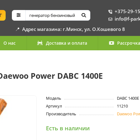
+375-29-15
Г
info@f-par
📍
Адрес магазина: г.Минск, ул. О.Кошевого 8
О нас
Доставка и оплата
Рассрочк
aewoo Power DABC 1400E
Модель
DABC 1400E
Артикул
11210
Производитель
Daewoo Po
Есть в наличии