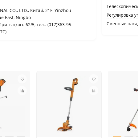
Телескопическ
L CO., LTD., Китай, 21F, Yinzhou
Регулировка у
ue East, Ningbo
Сменные наса
Притыцкого 62/5, тел.: (017)363-95-
ТС)