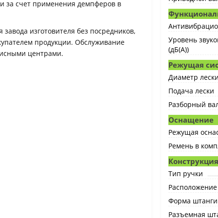
ни за счет применения демпферов в
Функционал
Антивибрацио
я завода изготовителя без посредников,
Уровень звуко
купателем продукции. Обслуживание
(дБ(А))
висными центрами.
Режущая си
Диаметр лески
Подача лески
Разборный ва
Оснащение
Режущая оснас
Ремень в комп
Конструкци
Тип ручки
Расположение
Форма штанги
Разъемная шт