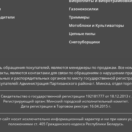
Виброплиты и вибротрамбовки
и
Газонокосилки
одители
Триммеры
Мотоблоки и Культиваторы
Цепные пилы
Снегоуборщики
обращения покупателей, являются менеджеры по продажам. Все ном
акты, являются контактами для связи по обращениям о нарушении пра
ьных и распорядительных органов по месту государственной регист
ателей: Администрация Партизанского района г. Минска, отдел торговл
Свидетельство о государственной регистрации 192181777 от 18.12.2013 г.
Регистрирующий орган: Минский городской исполнительный комитет.
Дата регистрации в Торговом реестре: 16.04.2015 г.
-сайт носит исключительно информационный характер и ни при каких ус
положениями ст. 405 Гражданского кодекса Республики Беларусь.