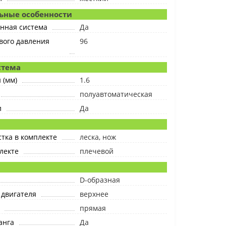
ьные особенности
нная система
Да
вого давления
96
стема
 (мм)
1.6
полуавтоматическая
л
Да
тка в комплекте
леска, нож
лекте
плечевой
я
D-образная
 двигателя
верхнее
прямая
анга
Да