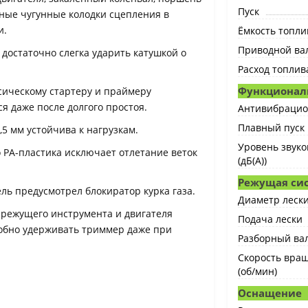
Пуск
ные чугунные колодки сцепления в
и.
Ёмкость топлив
Приводной ва
 достаточно слегка ударить катушкой о
Расход топлив
Функционал
сическому стартеру и праймеру
ся даже после долгого простоя.
Антивибрацио
Плавный пуск
5 мм устойчива к нагрузкам.
Уровень звуко
 PA-пластика исключает отлетание веток
(дБ(А))
Режущая си
ль предусмотрел блокиратор курка газа.
Диаметр лески
 режущего инструмента и двигателя
Подача лески
добно удерживать триммер даже при
Разборный ва
Скорость вра
(об/мин)
Оснащение