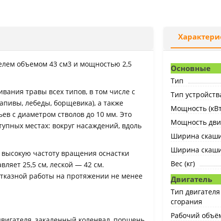
Характери
телем объемом 43 см3 и мощностью 2,5
Основные
Тип
вания травы всех типов, в том числе с
Тип устройств
пивы, лебеды, борщевика), а также
Мощность (кВт
ев с диаметром стволов до 10 мм. Это
Мощность двиг
упных местах: вокруг насаждений, вдоль
Ширина скашив
Ширина скаши
 высокую частоту вращения оснастки
Вес (кг)
ляет 25,5 см, леской — 42 см.
тказной работы на протяжении не менее
Двигатель
Тип двигателя
сгорания
Рабочий объём
вигателя, закаленный коленвал, поршень