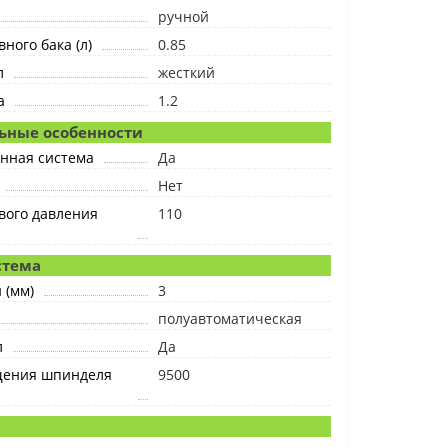
ручной
ного бака (л)
0.85
л
жесткий
а
1.2
ьные особенности
нная система
Да
Нет
вого давления
110
стема
 (мм)
3
полуавтоматическая
л
Да
щения шпинделя
9500