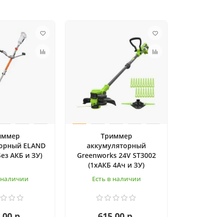
иммер
Триммер
орный ELAND
аккумуляторный
Без АКБ и ЗУ)
Greenworks 24V ST3002
(1хАКБ 4Ач и ЗУ)
в наличии
Есть в наличии
.00 р.
615.00 р.