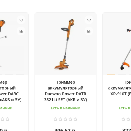
мер
Триммер
Тр
яторный
аккумуляторный
аккумулят
wer DABC
Daewoo Power DATR
XP-910T (
2хАКБ и ЗУ)
3521Li SET (АКБ и ЗУ)
аличии
Есть в наличии
Есть 
0 р.
406.62 р.
327