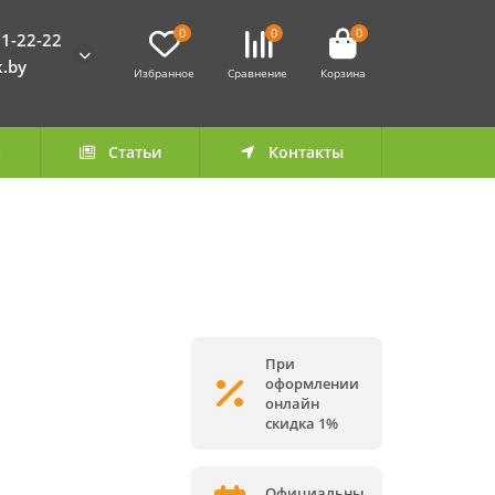
0
0
0
1-22-22
k.by
Избранное
Сравнение
Корзина
а
Статьи
Контакты
При
оформлении
онлайн
скидка 1%
Официальны