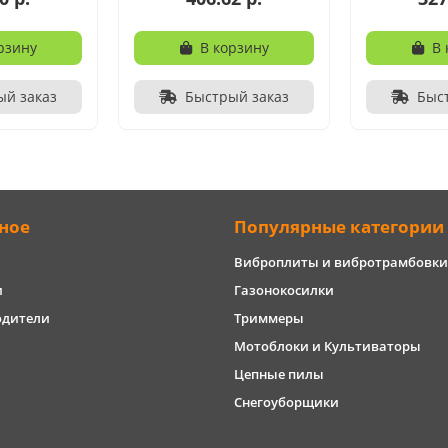
рзину
В корзину
В 
ый заказ
Быстрый заказ
Быс
ное
Популярные категории
Виброплиты и вибротрамбовки
и
Газонокосилки
одители
Триммеры
Мотоблоки и Культиваторы
Цепные пилы
Снегоуборщики