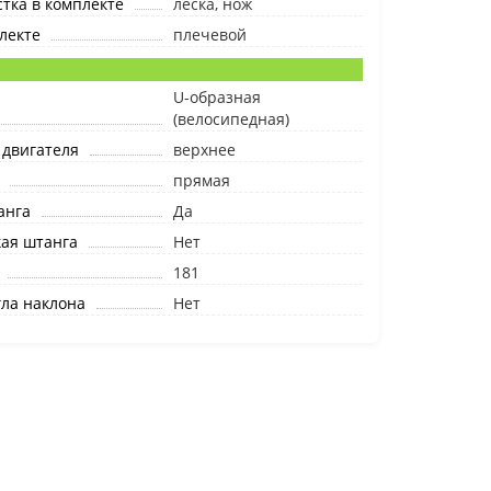
тка в комплекте
леска, нож
лекте
плечевой
я
U-образная
(велосипедная)
 двигателя
верхнее
прямая
анга
Да
ая штанга
Нет
181
гла наклона
Нет