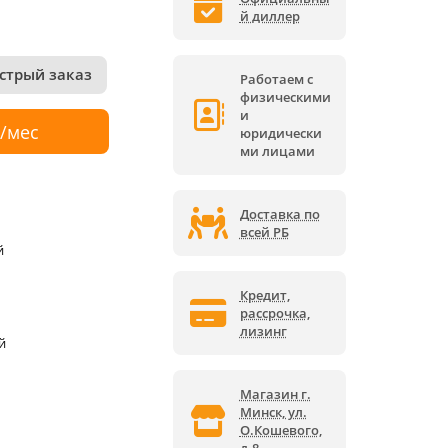
й диллер
стрый заказ
Работаем с
физическими
и
р/мес
юридически
ми лицами
Доставка по
всей РБ
й
Кредит,
рассрочка,
лизинг
й
Магазин г.
Минск, ул.
О.Кошевого,