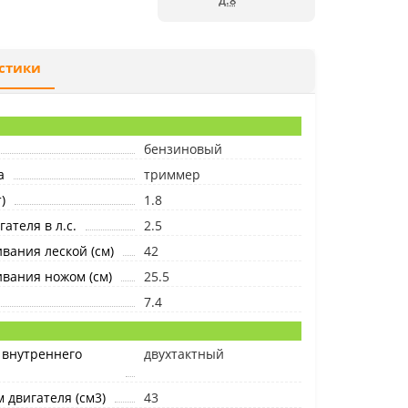
д.8
стики
бензиновый
а
триммер
)
1.8
ателя в л.с.
2.5
ания леской (см)
42
вания ножом (см)
25.5
7.4
 внутреннего
двухтактный
 двигателя (см3)
43