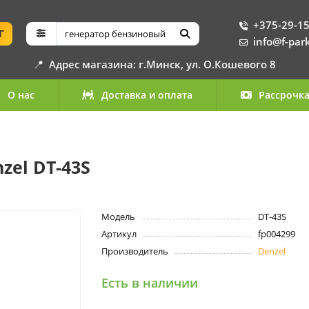
+375-29-15
Г
info@f-par
📍
Адрес магазина: г.Минск, ул. О.Кошевого 8
О нас
Доставка и оплата
Рассрочк
el DT-43S
Модель
DT-43S
Артикул
fp004299
Производитель
Denzel
Есть в наличии