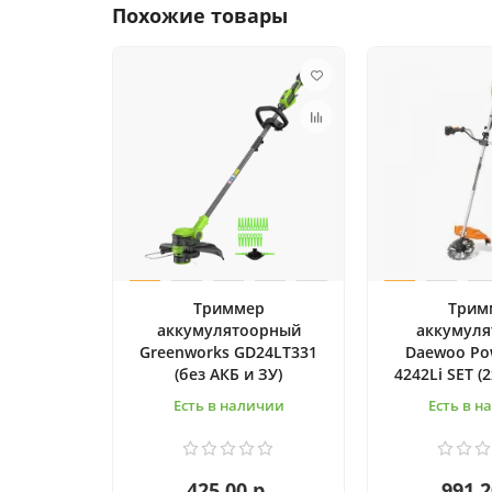
Похожие товары
Триммер
Трим
аккумулятоорный
аккумул
Greenworks GD24LT331
Daewoo Po
(без АКБ и ЗУ)
4242Li SET (
Есть в наличии
Есть в н
425.00 р.
991.2