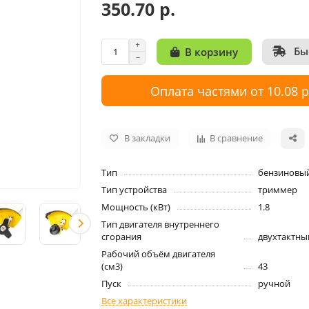
350.70 р.
Бы
В корзину
Оплата частями от 10.08 
В закладки
В сравнение
Тип
бензиновы
Тип устройства
триммер
Мощность (кВт)
1.8
Тип двигателя внутреннего
сгорания
двухтактны
Рабочий объём двигателя
(см3)
43
Пуск
ручной
Все характеристики