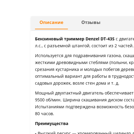
Описание
Отзывы
Бензиновый триммер Denzel DT-43S
с двига
л.с., с разъемной штангой, состоит из 2 частей.
Используется для подравнивания газона, скаши
жесткими древовидными стеблями (полыни, кра
срезания кустарника и молодых побегов деревь
оптимальный вариант для работы в труднодост
садовых дорожек, возле стен дома и т. д.
Мощный двухтактный двигатель обеспечивает
9500 об/мин. Ширина скашивания диском состав
Испытаниями подтверждена возможность безо
80 часов.
Преимущества
-
Высокий ресурс — хромированный цилиндр д